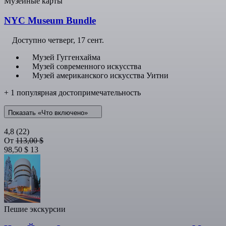
Музейные карты
NYC Museum Bundle
Доступно
четверг, 17 сент.
Музей Гуггенхайма
Музей современного искусства
Музей американского искусства Уитни
+ 1 популярная достопримечательность
Показать «Что включено»
4,8
(22)
От
113,00 $
98,50 $
13
Пешие экскурсии