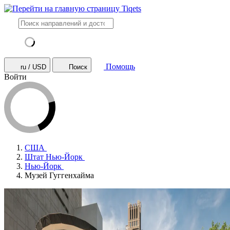
Помощь
ru / USD
Поиск
Войти
США
Штат Нью-Йорк
Нью-Йорк
Музей Гуггенхайма