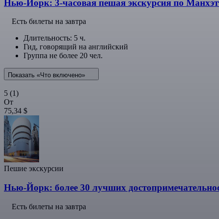
Нью-Йорк: 3-часовая пешая экскурсия по Манхэтт
Есть билеты на завтра
Длительность: 5 ч.
Гид, говорящий на английский
Группа не более 20 чел.
Показать «Что включено»
5
(1)
От
75,34 $
Пешие экскурсии
Нью-Йорк: более 30 лучших достопримечательнос
Есть билеты на завтра