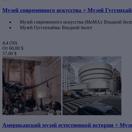
Музей современного искусства + Музей Гуггенха
Музей современного искусства (МоМА): Входной бил
Музей Гуггенхайма: Входной билет
4,4
(50)
От
60,00 $
57,00 $
Американский музей естественной истории + Муз