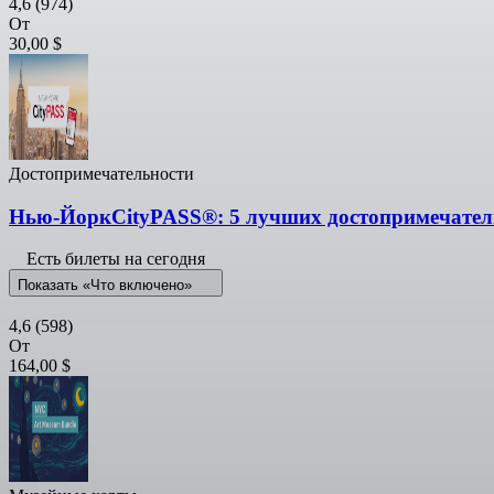
4,6
(974)
От
30,00 $
Достопримечательности
Нью-ЙоркCityPASS®: 5 лучших достопримечате
Есть билеты на сегодня
Показать «Что включено»
4,6
(598)
От
164,00 $