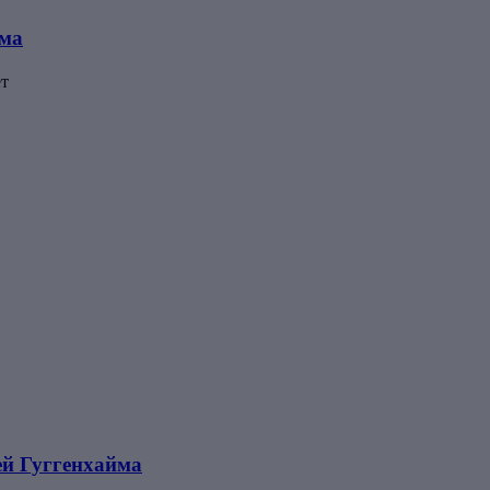
йма
ет
ей Гуггенхайма