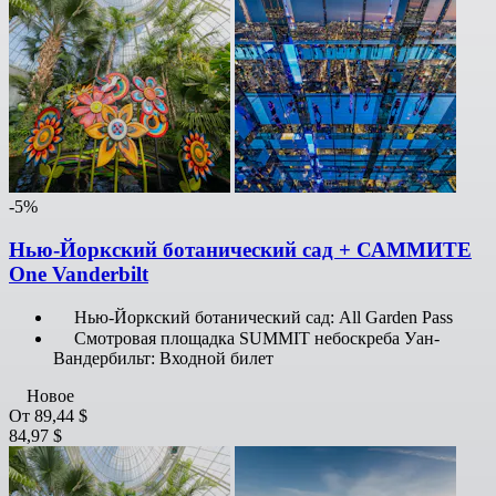
-5%
Нью-Йоркский ботанический сад + САММИТЕ
One Vanderbilt
Нью-Йоркский ботанический сад: All Garden Pass
Смотровая площадка SUMMIT небоскреба Уан-
Вандербильт: Входной билет
Новое
От
89,44 $
84,97 $