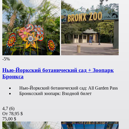
-5%
Нью-Йоркский ботанический сад + Зоопарк
Бронкса
Нью-Йоркский ботанический сад: All Garden Pass
Бронксский зоопарк: Входной билет
4,7
(6)
От
78,95 $
75,00 $