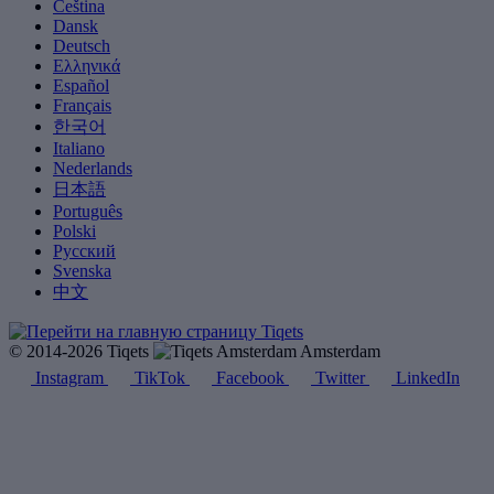
Čeština
Dansk
Deutsch
Ελληνικά
Español
Français
한국어
Italiano
Nederlands
日本語
Português
Polski
Русский
Svenska
中文
© 2014-2026 Tiqets
Amsterdam
Instagram
TikTok
Facebook
Twitter
LinkedIn