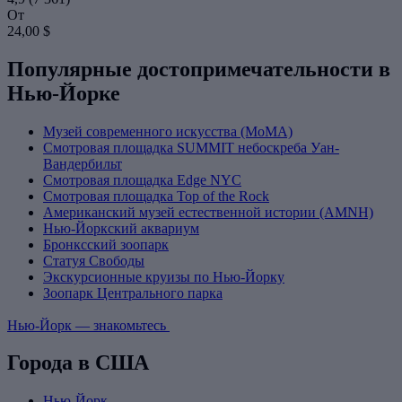
От
24,00 $
Популярные достопримечательности в
Нью-Йорке
Музей современного искусства (МоМА)
Смотровая площадка SUMMIT небоскреба Уан-
Вандербильт
Смотровая площадка Edge NYC
Смотровая площадка Top of the Rock
Американский музей естественной истории (AMNH)
Нью-Йоркский аквариум
Бронксский зоопарк
Статуя Свободы
Экскурсионные круизы по Нью-Йорку
Зоопарк Центрального парка
Нью-Йорк — знакомьтесь
Города в США
Нью-Йорк