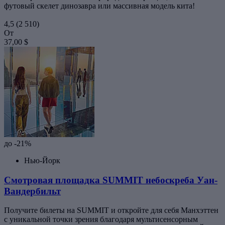
футовый скелет динозавра или массивная модель кита!
4,5
(2 510)
От
37,00 $
до -21%
Нью-Йорк
Смотровая площадка SUMMIT небоскреба Уан-
Вандербильт
Получите билеты на SUMMIT и откройте для себя Манхэттен
с уникальной точки зрения благодаря мультисенсорным