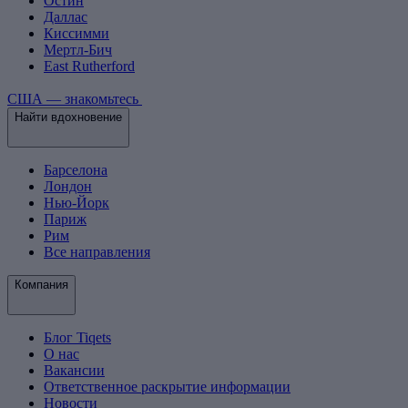
Остин
Даллас
Киссимми
Мертл-Бич
East Rutherford
США — знакомьтесь
Найти вдохновение
Барселона
Лондон
Нью-Йорк
Париж
Рим
Все направления
Компания
Блог Tiqets
О нас
Вакансии
Ответственное раскрытие информации
Новости