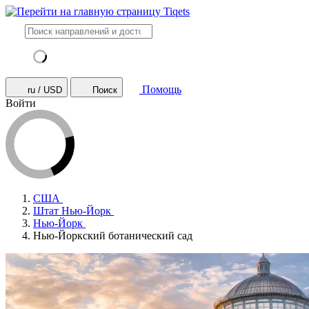
Помощь
ru / USD
Поиск
Войти
США
Штат Нью-Йорк
Нью-Йорк
Нью-Йоркский ботанический сад