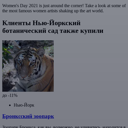
Women's Day 2021 is just around the corner! Take a look at some of
the most famous women artists shaking up the art world.
Клиенты Нью-Йоркский
ботанический сад также купили
до -11%
Нью-Йорк
Бронксский зоопарк
Зоопарк Бронкса, как вы, возможно, не удивитесь, находится в