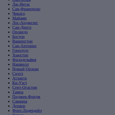
Лас-Вегас
Сан-Франциско
Чикаго
Майами
Лос-Анджелес
Сан-Диего
Орландо
Бостон
Вашингтон
Сан-Антонио
Гонолулу
Хьюстон
Филадельфия
Нашвилл
Новый Орлеан
Сиэтл
Атланта
Ки-Уэст
Сент-Огастин
Тампа
Пиджен-Фордж
Саванна
Денвер
Форт-Лодердейл