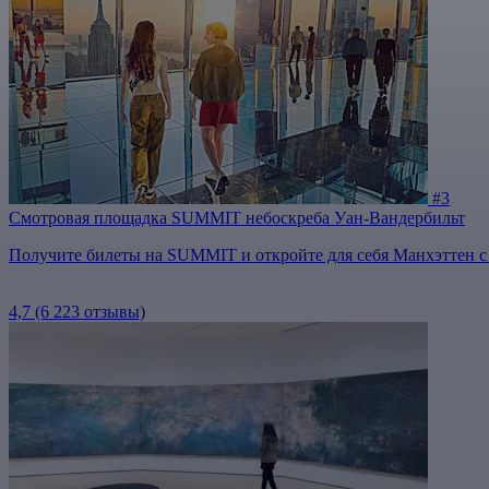
#3
Смотровая площадка SUMMIT небоскреба Уан-Вандербильт
Получите билеты на SUMMIT и откройте для себя Манхэттен с
4,7
(6 223 отзывы)