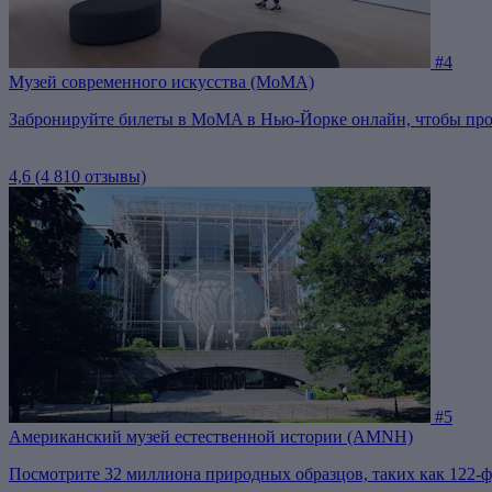
#4
Музей современного искусства (МоМА)
Забронируйте билеты в MoMA в Нью-Йорке онлайн, чтобы проп
4,6
(4 810 отзывы)
#5
Американский музей естественной истории (AMNH)
Посмотрите 32 миллиона природных образцов, таких как 122-ф