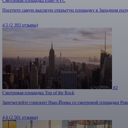
Смотровая площадка Edge NYC
Посетите самую высокую открытую площадку в Западном полуш
4,5
(2 393 отзывы)
#2
Смотровая площадка Top of the Rock
Запечатлейте горизонт Нью-Йорка со смотровой площадки Рок
4,6
(2 501 отзывы)