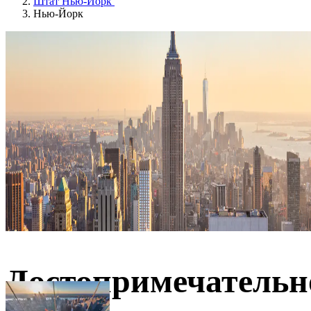
Штат Нью-Йорк
Нью-Йорк
Достопримечательн