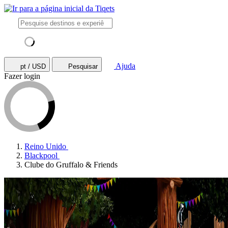
Ajuda
pt / USD
Pesquisar
Fazer login
Reino Unido
Blackpool
Clube do Gruffalo & Friends