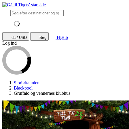
Hjælp
da / USD
Søg
Log ind
Storbritannien
Blackpool
Gruffalo og vennernes klubhus