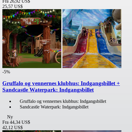
Fra
26,92 US$
25,57 US$
-5%
Gruffalo og vennernes klubhus: Indgangsbillet +
Sandcastle Waterpark: Indgangsbillet
Gruffalo og vennernes klubhus: Indgangsbillet
Sandcastle Waterpark: Indgangsbillet
Ny
Fra
44,34 US$
42,12 US$