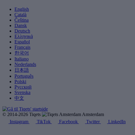
English
Català
Čeština
Dansk
Deutsch
Ελληνικά
Español
Français
한국어
Italiano
Nederlands
日本語
Português
Polski
Русский
Svenska
中文
© 2014-2026 Tiqets
Amsterdam
Instagram
TikTok
Facebook
Twitter
LinkedIn