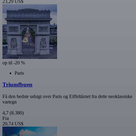
23,29 US$
op til -20 %
Paris
Triumfbuen
Få den bedste udsigt over Paris og Eiffeltårnet fra dette neoklassiske
vartegn
4,7
(8.380)
Fra
20,74 US$