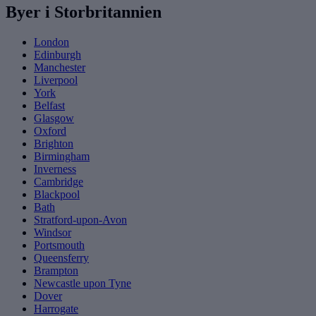
Byer i Storbritannien
London
Edinburgh
Manchester
Liverpool
York
Belfast
Glasgow
Oxford
Brighton
Birmingham
Inverness
Cambridge
Blackpool
Bath
Stratford-upon-Avon
Windsor
Portsmouth
Queensferry
Brampton
Newcastle upon Tyne
Dover
Harrogate