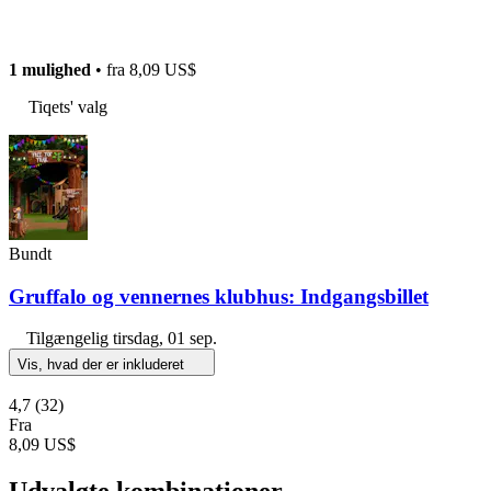
1 mulighed
• fra
8,09 US$
Tiqets' valg
Bundt
Gruffalo og vennernes klubhus: Indgangsbillet
Tilgængelig
tirsdag, 01 sep.
Vis, hvad der er inkluderet
4,7
(32)
Fra
8,09 US$