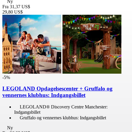
Ny
Fra
31,37 US$
29,80 US$
-5%
LEGOLAND Opdagelsescenter + Gruffalo og
vennernes klubhus: Indgangsbillet
LEGOLAND® Discovery Centre Manchester:
Indgangsbillet
Gruffalo og vennernes klubhus: Indgangsbillet
Ny