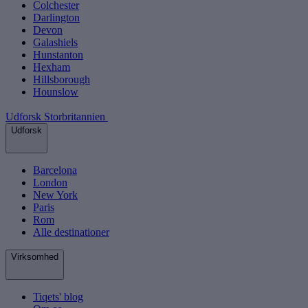
Colchester
Darlington
Devon
Galashiels
Hunstanton
Hexham
Hillsborough
Hounslow
Udforsk Storbritannien
Udforsk
Barcelona
London
New York
Paris
Rom
Alle destinationer
Virksomhed
Tiqets' blog