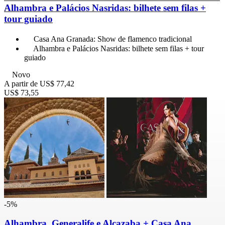
Alhambra e Palácios Nasridas: bilhete sem filas +
tour guiado
Casa Ana Granada: Show de flamenco tradicional
Alhambra e Palácios Nasridas: bilhete sem filas + tour
guiado
Novo
A partir de
US$ 77,42
US$ 73,55
-5%
Alhambra, Generalife e Alcazaba + Casa Ana