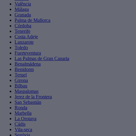
Valência
Málaga
Granada
Palma de Mallorca
Córdoba
Tenerife
Costa Adeje
Lanzarote
Toledo
Fuerteventura
Las Palmas de Gran Canaria
Benalmádena
Benidorm
Teruel
Girona
Bilbau
Maspalomas
Jerez de la Frontera
San Sebastián
Ronda
Marbella
La Orotava
Cádis
Vila-seca
Segóvia