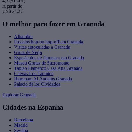
4,3
(51.001)
A partir de
US$ 24,27
O melhor para fazer em Granada
Alhambra
Passeios hop-on hop-off em Granada
Visitas autoguiadas a Granada
Gruta de Nerja
Espetáculos de flamenco em Granada
Museu Grutas de Sacromonte
Tablao Flamenco Casa Ana Granada
Cuevas Los Tarantos
Hammam Al Ándalus Granada
Palacio de los Olvidados
Explorar Granada
Cidades na Espanha
Barcelona
Madrid
Sevilha