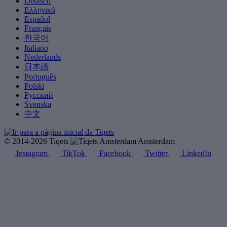
Deutsch
Ελληνικά
Español
Français
한국어
Italiano
Nederlands
日本語
Português
Polski
Русский
Svenska
中文
© 2014-2026 Tiqets
Amsterdam
Instagram
TikTok
Facebook
Twitter
LinkedIn