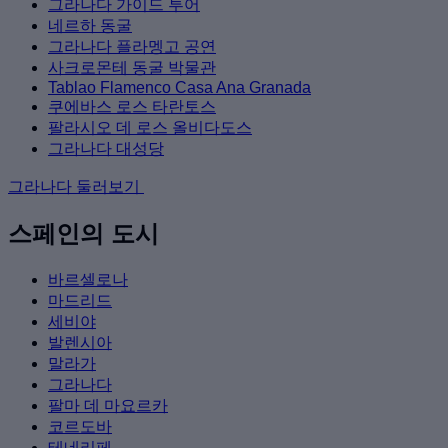
그라나다 가이드 투어
네르하 동굴
그라나다 플라멩고 공연
사크로몬테 동굴 박물관
Tablao Flamenco Casa Ana Granada
쿠에바스 로스 타란토스
팔라시오 데 로스 올비다도스
그라나다 대성당
그라나다 둘러보기
스페인의 도시
바르셀로나
마드리드
세비야
발렌시아
말라가
그라나다
팔마 데 마요르카
코르도바
테네리페