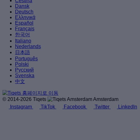
Čeština
Dansk
Deutsch
Ελληνικά
Español
Français
한국어
Italiano
Nederlands
日本語
Português
Polski
Русский
Svenska
中文
© 2014-2026 Tiqets
Amsterdam
Instagram
TikTok
Facebook
Twitter
LinkedIn