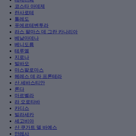
코스타 아데제
란사로테
톨레도
푸에르테벤투라
라스 팔마스 데 그란 카나리아
베날마데나
베니도름
테루엘
지로나
빌바오
마스팔로마스
헤레스 데 라 프론테라
산 세바스티안
론다
마르벨라
라 오로타바
카디스
빌라세카
세고비아
산 쿠가트 델 바예스
만레사