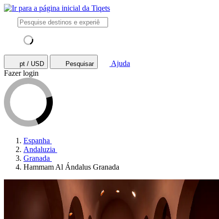
Ajuda
pt / USD
Pesquisar
Fazer login
Espanha
Andaluzia
Granada
Hammam Al Ándalus Granada