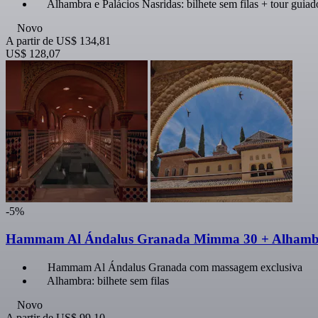
Alhambra e Palácios Nasridas: bilhete sem filas + tour guiad
Novo
A partir de
US$ 134,81
US$ 128,07
-5%
Hammam Al Ándalus Granada Mimma 30 + Alhambra,
Hammam Al Ándalus Granada com massagem exclusiva
Alhambra: bilhete sem filas
Novo
A partir de
US$ 99,10