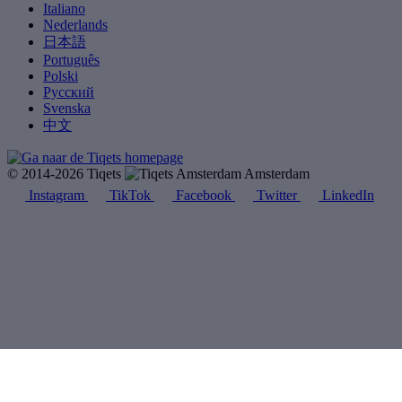
Italiano
Nederlands
日本語
Português
Polski
Русский
Svenska
中文
© 2014-2026 Tiqets
Amsterdam
Instagram
TikTok
Facebook
Twitter
LinkedIn