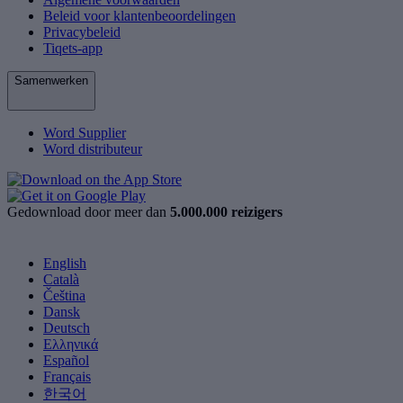
Beleid voor klantenbeoordelingen
Privacybeleid
Tiqets-app
Samenwerken
Word Supplier
Word distributeur
Gedownload door meer dan
5.000.000 reizigers
English
Català
Čeština
Dansk
Deutsch
Ελληνικά
Español
Français
한국어