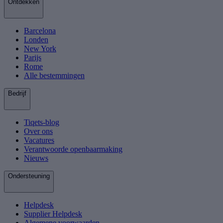
Ontdekken
Barcelona
Londen
New York
Parijs
Rome
Alle bestemmingen
Bedrijf
Tiqets-blog
Over ons
Vacatures
Verantwoorde openbaarmaking
Nieuws
Ondersteuning
Helpdesk
Supplier Helpdesk
Algemene voorwaarden