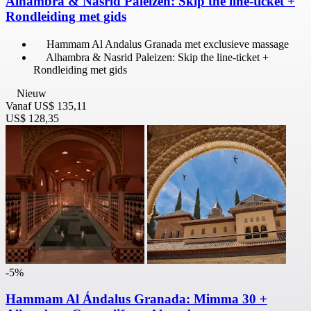
Alhambra & Nasrid Paleizen: Skip the line-ticket +
Rondleiding met gids
Hammam Al Andalus Granada met exclusieve massage
Alhambra & Nasrid Paleizen: Skip the line-ticket +
Rondleiding met gids
Nieuw
Vanaf
US$ 135,11
US$ 128,35
-5%
Hammam Al Ándalus Granada: Mimma 30 +