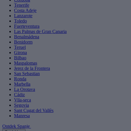
Tenerife
Costa Adeje
Lanzarote
Toledo
Fuerteventura
Las Palmas de Gran Canaria
Benalmádena
Benidorm
Teruel
Girona
Bilbao
Maspalomas
Jerez de la Frontera
San Sebastian
Ronda
Marbella
La Orotava
Cádiz
Vila-seca
Segovia
Sant Cugat del Vallès
Manresa
Ontdek Spanje