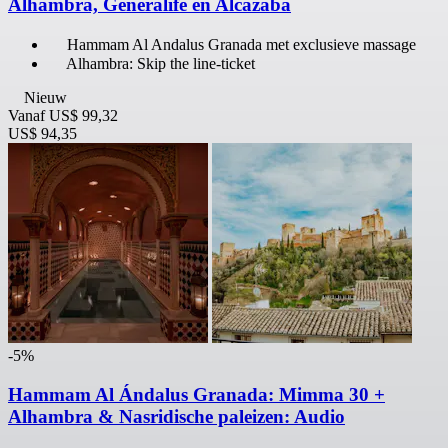
Alhambra, Generalife en Alcazaba
Hammam Al Andalus Granada met exclusieve massage
Alhambra: Skip the line-ticket
Nieuw
Vanaf
US$ 99,32
US$ 94,35
-5%
Hammam Al Ándalus Granada: Mimma 30 +
Alhambra & Nasridische paleizen: Audio