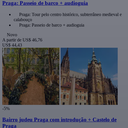
Praga: Passeio de barco + audioguia
Praga: Tour pelo centro histórico, subterrâneo medieval e
calabouço
Praga: Passeio de barco + audioguia
Novo
A partir de
US$ 46,76
US$ 44,43
-5%
Bairro judeu Praga com introdução + Castelo de
Praga