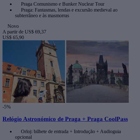
Praga Comunismo e Bunker Nuclear Tour
Praga: Fantasmas, lendas e excursão medieval ao
subterrâneo e às masmorras
Novo
A partir de
US$ 69,37
US$ 65,90
-5%
Relógio Astronómico de Praga + Praga CoolPass
Orloj: bilhete de entrada + Introdução + Audioguia
opcional