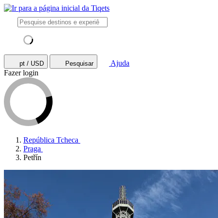
Ajuda
pt / USD
Pesquisar
Fazer login
República Tcheca
Praga
Petřín