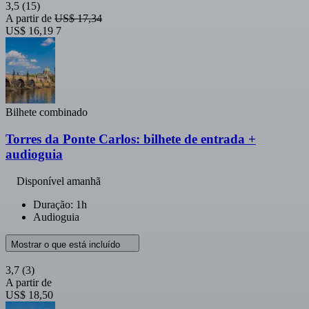
3,5
(15)
A partir de
US$ 17,34
US$ 16,19
7
Bilhete combinado
Torres da Ponte Carlos: bilhete de entrada +
audioguia
Disponível amanhã
Duração: 1h
Audioguia
Mostrar o que está incluído
3,7
(3)
A partir de
US$ 18,50