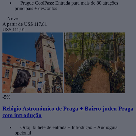
Prague CoolPass: Entrada para mais de 80 atrações
principais + descontos
Novo
A partir de
US$ 117,81
US$ 111,91
-5%
Relógio Astronómico de Praga + Bairro judeu Praga
com introdução
Orloj: bilhete de entrada + Introdução + Audioguia
opcional