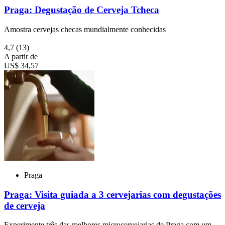
Praga: Degustação de Cerveja Tcheca
Amostra cervejas checas mundialmente conhecidas
4,7
(13)
A partir de
US$ 34,57
Praga
Praga: Visita guiada a 3 cervejarias com degustações
de cerveja
Experimente três das melhores microcervejarias de Praga com um