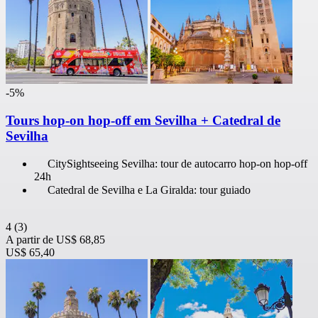
-5%
Tours hop-on hop-off em Sevilha + Catedral de
Sevilha
CitySightseeing Sevilha: tour de autocarro hop-on hop-off
24h
Catedral de Sevilha e La Giralda: tour guiado
4
(3)
A partir de
US$ 68,85
US$ 65,40