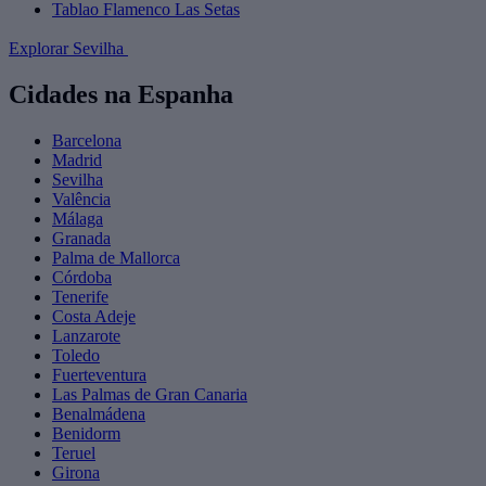
Tablao Flamenco Las Setas
Explorar Sevilha
Cidades na Espanha
Barcelona
Madrid
Sevilha
Valência
Málaga
Granada
Palma de Mallorca
Córdoba
Tenerife
Costa Adeje
Lanzarote
Toledo
Fuerteventura
Las Palmas de Gran Canaria
Benalmádena
Benidorm
Teruel
Girona