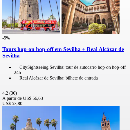
-5%
Tours hop-on hop-off em Sevilha + Real Alcázar de
Sevilha
CitySightseeing Sevilha: tour de autocarro hop-on hop-off
24h
Real Alcázar de Sevilha: bilhete de entrada
4,2
(30)
A partir de
US$ 56,63
US$ 53,80