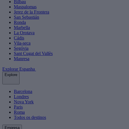
Bilbau
Maspalomas
Jerez de la Frontera
San Sebastián
Ronda
Marbella
La Orotava
Cádis
Vila-seca
Segóvia
Sant Cugat del Vallès
Manresa
Explorar Espanha
Explore
Barcelona
Londres
Nova York
Paris
Roma
Todos os destinos
Empresa