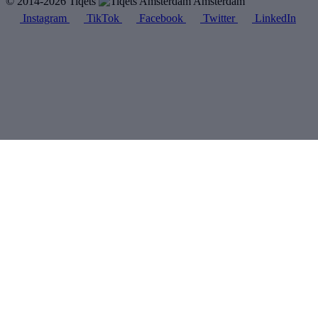
© 2014-2026 Tiqets
Amsterdam
Instagram
TikTok
Facebook
Twitter
LinkedIn