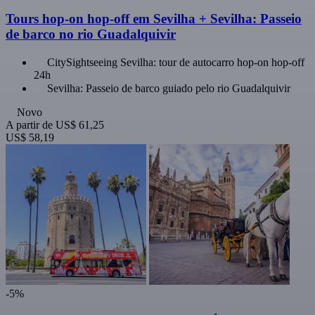
Tours hop-on hop-off em Sevilha + Sevilha: Passeio
de barco no rio Guadalquivir
CitySightseeing Sevilha: tour de autocarro hop-on hop-off
24h
Sevilha: Passeio de barco guiado pelo rio Guadalquivir
Novo
A partir de
US$ 61,25
US$ 58,19
-5%