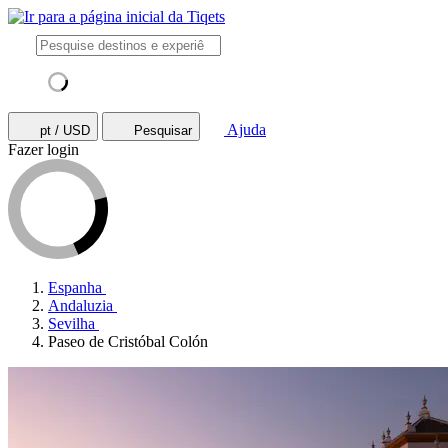
Ajuda
pt / USD
Pesquisar
Fazer login
Espanha
Andaluzia
Sevilha
Paseo de Cristóbal Colón