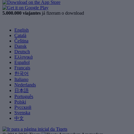
5.000.000 viajantes
já fizeram o download
English
Català
Čeština
Dansk
Deutsch
Ελληνικά
Español
Français
한국어
Italiano
Nederlands
日本語
Português
Polski
Русский
Svenska
中文