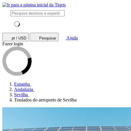
Ajuda
pt / USD
Pesquisar
Fazer login
Espanha
Andaluzia
Sevilha
Traslados do aeroporto de Sevilha