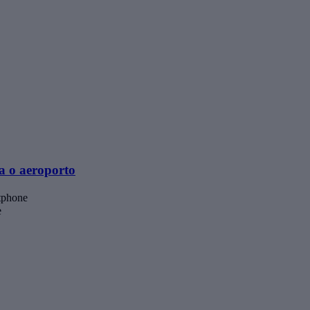
a o aeroporto
tphone
e