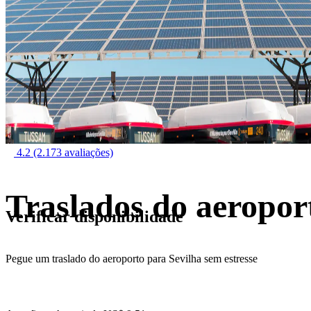
4.2
(2.173 avaliações)
Traslados do aeropor
Verificar disponibilidade
Pegue um traslado do aeroporto para Sevilha sem estresse