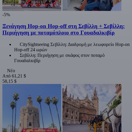
-5%
Ξενάγηση Hop-on Hop-off στη Σεβίλλη + Σεβίλλη:
Περιήγηση με ποταμόπλοιο στο Γουαδαλκιβίρ
CitySightseeing Σεβίλλη: Διαδρομή με λεωφορείο Hop-on
Hop-off 24 ωρών
Σεβίλλη: Περιήγηση με σκάφος στον ποταμό
Γουαδαλκιβίρ
Νέο
Από
61,21 $
58,15 $