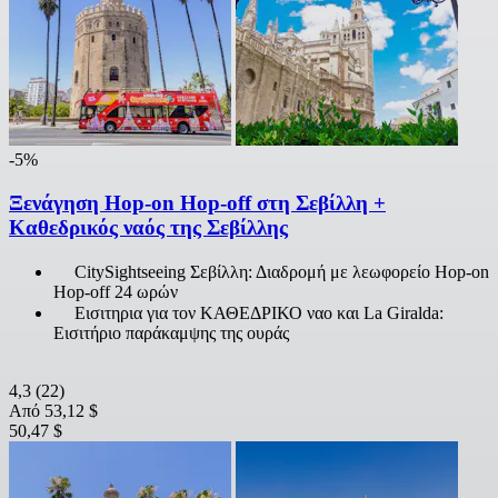
-5%
Ξενάγηση Hop-on Hop-off στη Σεβίλλη +
Καθεδρικός ναός της Σεβίλλης
CitySightseeing Σεβίλλη: Διαδρομή με λεωφορείο Hop-on
Hop-off 24 ωρών
Εισιτηρια για τον ΚΑΘΕΔΡΙΚΟ ναο και La Giralda:
Εισιτήριο παράκαμψης της ουράς
4,3
(22)
Από
53,12 $
50,47 $