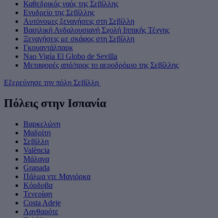
Καθεδρικός ναός της Σεβίλλης
Ενυδρείο της Σεβίλλης
Αυτόνομες ξεναγήσεις στη Σεβίλλη
Βασιλική Ανδαλουσιανή Σχολή Ιππικής Τέχνης
Ξεναγήσεις με σκάφος στη Σεβίλλη
Γκουαντάλπαρκ
Nao Vigía El Globo de Sevilla
Μεταφορές από/προς το αεροδρόμιο της Σεβίλλης
Εξερεύνησε την πόλη Σεβίλλη
Πόλεις στην Ισπανία
Βαρκελώνη
Μαδρίτη
Σεβίλλη
València
Μάλαγα
Granada
Πάλμα ντε Μαγιόρκα
Κόρδοβα
Τενερίφη
Costa Adeje
Λανθαρότε