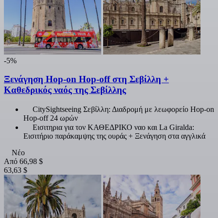
-5%
Ξενάγηση Hop-on Hop-off στη Σεβίλλη +
Καθεδρικός ναός της Σεβίλλης
CitySightseeing Σεβίλλη: Διαδρομή με λεωφορείο Hop-on
Hop-off 24 ωρών
Εισιτηρια για τον ΚΑΘΕΔΡΙΚΟ ναο και La Giralda:
Εισιτήριο παράκαμψης της ουράς + Ξενάγηση στα αγγλικά
Νέο
Από
66,98 $
63,63 $