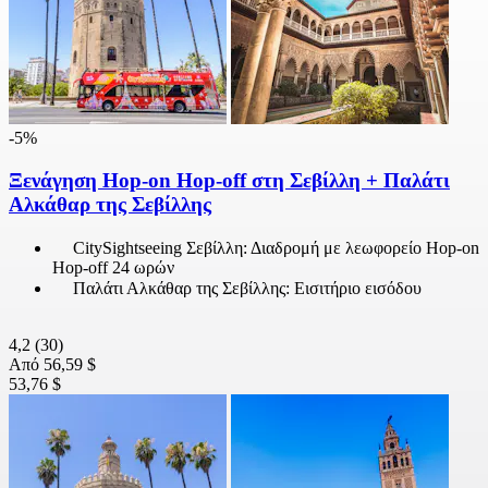
-5%
Ξενάγηση Hop-on Hop-off στη Σεβίλλη + Παλάτι
Αλκάθαρ της Σεβίλλης
CitySightseeing Σεβίλλη: Διαδρομή με λεωφορείο Hop-on
Hop-off 24 ωρών
Παλάτι Αλκάθαρ της Σεβίλλης: Εισιτήριο εισόδου
4,2
(30)
Από
56,59 $
53,76 $