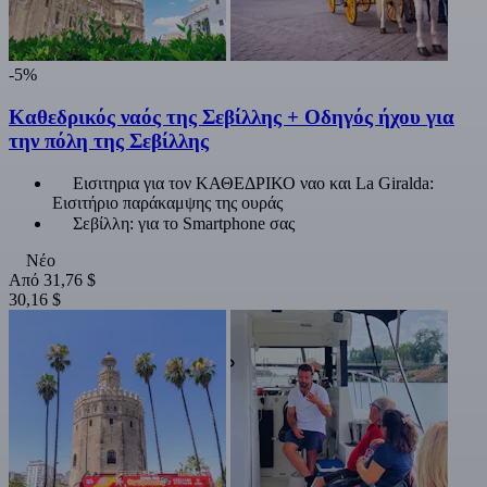
-5%
Καθεδρικός ναός της Σεβίλλης + Οδηγός ήχου για
την πόλη της Σεβίλλης
Εισιτηρια για τον ΚΑΘΕΔΡΙΚΟ ναο και La Giralda:
Εισιτήριο παράκαμψης της ουράς
Σεβίλλη: για το Smartphone σας
Νέο
Από
31,76 $
30,16 $