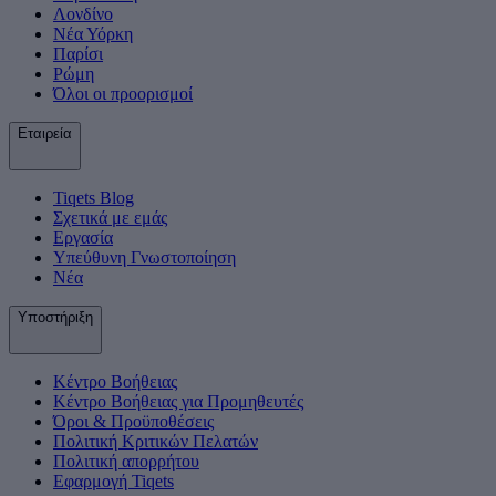
Λονδίνο
Νέα Υόρκη
Παρίσι
Ρώμη
Όλοι οι προορισμοί
Εταιρεία
Tiqets Βlog
Σχετικά με εμάς
Εργασία
Υπεύθυνη Γνωστοποίηση
Νέα
Υποστήριξη
Κέντρο Βοήθειας
Κέντρο Βοήθειας για Προμηθευτές
Όροι & Προϋποθέσεις
Πολιτική Κριτικών Πελατών
Πολιτική απορρήτου
Εφαρμογή Tiqets