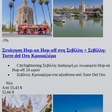
-5%
Ξενάγηση Hop-on Hop-off στη Σεβίλλη + Σεβίλλη:
Torre del Oro Κρουαζιέρα
CitySightseeing Σεβίλλη: Διαδρομή με λεωφορείο Hop-on
Hop-off 24 ωρών
Σεβίλλη: Κρουαζιέρα στα αξιοθέατα από Torre Del Oro
Νέο
Από
55,43 $
52,66 $