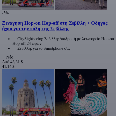
-5%
Ξενάγηση Hop-on Hop-off στη Σεβίλλη + Οδηγός
ήχου για την πόλη της Σεβίλλης
CitySightseeing Σεβίλλη: Διαδρομή με λεωφορείο Hop-on
Hop-off 24 ωρών
Σεβίλλη: για το Smartphone σας
Νέο
Από
43,31 $
41,14 $