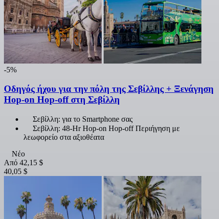
-5%
Οδηγός ήχου για την πόλη της Σεβίλλης + Ξενάγηση
Hop-on Hop-off στη Σεβίλλη
Σεβίλλη: για το Smartphone σας
Σεβίλλη: 48-Hr Hop-on Hop-off Περιήγηση με
λεωφορείο στα αξιοθέατα
Νέο
Από
42,15 $
40,05 $