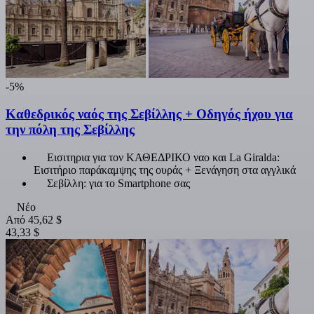
-5%
Καθεδρικός ναός της Σεβίλλης + Οδηγός ήχου για
την πόλη της Σεβίλλης
Εισιτηρια για τον ΚΑΘΕΔΡΙΚΟ ναο και La Giralda:
Εισιτήριο παράκαμψης της ουράς + Ξενάγηση στα αγγλικά
Σεβίλλη: για το Smartphone σας
Νέο
Από
45,62 $
43,33 $