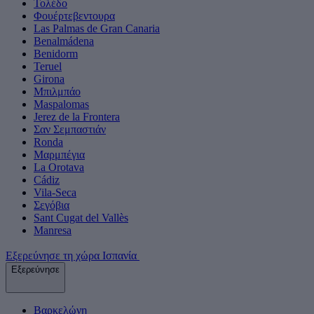
Τολέδο
Φουέρτεβεντουρα
Las Palmas de Gran Canaria
Benalmádena
Benidorm
Teruel
Girona
Μπιλμπάο
Maspalomas
Jerez de la Frontera
Σαν Σεμπαστιάν
Ronda
Μαρμπέγια
La Orotava
Cádiz
Vila-Seca
Σεγόβια
Sant Cugat del Vallès
Manresa
Εξερεύνησε τη χώρα Ισπανία
Εξερεύνησε
Βαρκελώνη