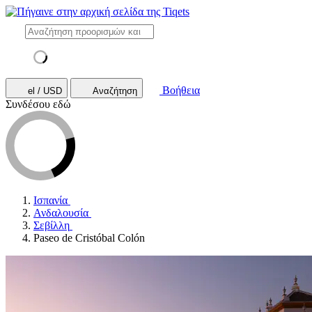
Βοήθεια
el / USD
Αναζήτηση
Συνδέσου εδώ
Ισπανία
Ανδαλουσία
Σεβίλλη
Paseo de Cristóbal Colón