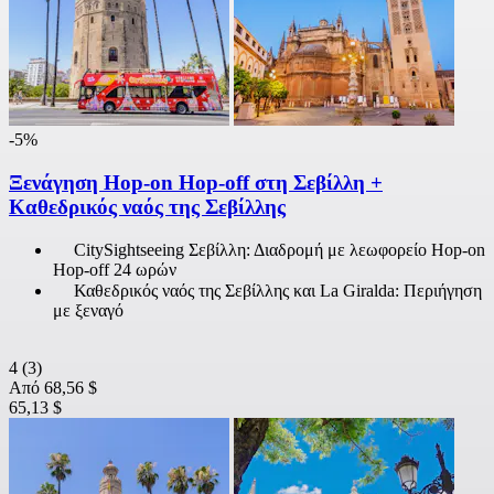
-5%
Ξενάγηση Hop-on Hop-off στη Σεβίλλη +
Καθεδρικός ναός της Σεβίλλης
CitySightseeing Σεβίλλη: Διαδρομή με λεωφορείο Hop-on
Hop-off 24 ωρών
Καθεδρικός ναός της Σεβίλλης και La Giralda: Περιήγηση
με ξεναγό
4
(3)
Από
68,56 $
65,13 $