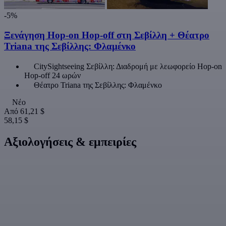
-5%
Ξενάγηση Hop-on Hop-off στη Σεβίλλη + Θέατρο
Triana της Σεβίλλης: Φλαμένκο
CitySightseeing Σεβίλλη: Διαδρομή με λεωφορείο Hop-on
Hop-off 24 ωρών
Θέατρο Triana της Σεβίλλης: Φλαμένκο
Νέο
Από
61,21 $
58,15 $
Αξιολογήσεις & εμπειρίες