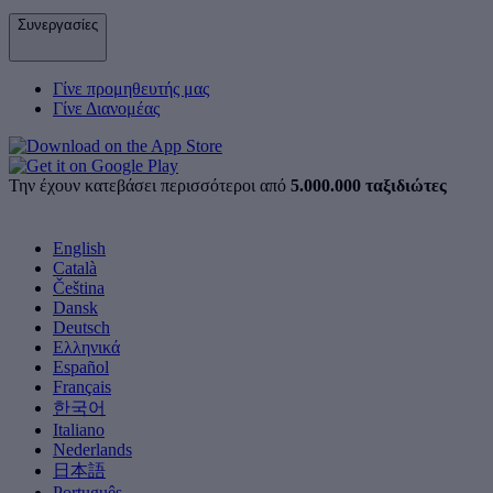
Συνεργασίες
Γίνε προμηθευτής μας
Γίνε Διανομέας
Την έχουν κατεβάσει περισσότεροι από
5.000.000 ταξιδιώτες
English
Català
Čeština
Dansk
Deutsch
Ελληνικά
Español
Français
한국어
Italiano
Nederlands
日本語
Português