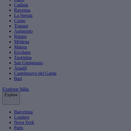
Catânia
Ravenna
La Spezia
Como
Trapani
Agrigento
Rimini
Módena
Matera
Ercolano
Taormina
San Gimignano
Amalfi
Castelnuovo del Garda
Bari
Explorar Itália
Explore
Barcelona
Londres
Nova York
Paris