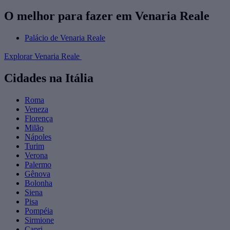
O melhor para fazer em Venaria Reale
Palácio de Venaria Reale
Explorar Venaria Reale
Cidades na Itália
Roma
Veneza
Florença
Milão
Nápoles
Turim
Verona
Palermo
Gênova
Bolonha
Siena
Pisa
Pompéia
Sirmione
Capri