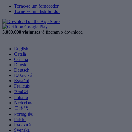
Torne-se um fornecedor
Torne-se um distribuidor
5.000.000 viajantes
já fizeram o download
English
Català
Čeština
Dansk
Deutsch
Ελληνικά
Español
Français
한국어
Italiano
Nederlands
日本語
Português
Polski
Русский
Svenska