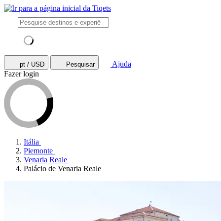
Ajuda
pt / USD
Pesquisar
Fazer login
Itália
Piemonte
Venaria Reale
Palácio de Venaria Reale