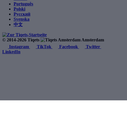
Português
Polski
Русский
Svenska
中文
© 2014-2026 Tiqets
Amsterdam
Instagram
TikTok
Facebook
Twitter
LinkedIn