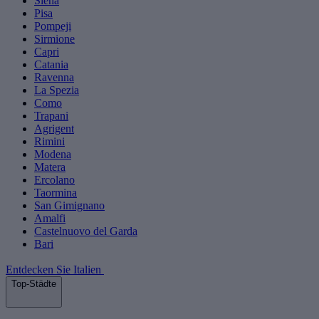
Siena
Pisa
Pompeji
Sirmione
Capri
Catania
Ravenna
La Spezia
Como
Trapani
Agrigent
Rimini
Modena
Matera
Ercolano
Taormina
San Gimignano
Amalfi
Castelnuovo del Garda
Bari
Entdecken Sie Italien
Top-Städte