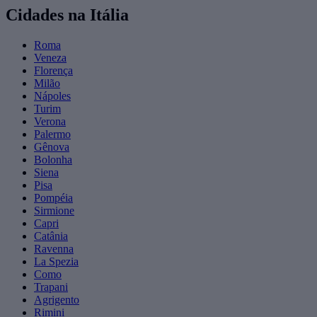
Cidades na Itália
Roma
Veneza
Florença
Milão
Nápoles
Turim
Verona
Palermo
Gênova
Bolonha
Siena
Pisa
Pompéia
Sirmione
Capri
Catânia
Ravenna
La Spezia
Como
Trapani
Agrigento
Rimini