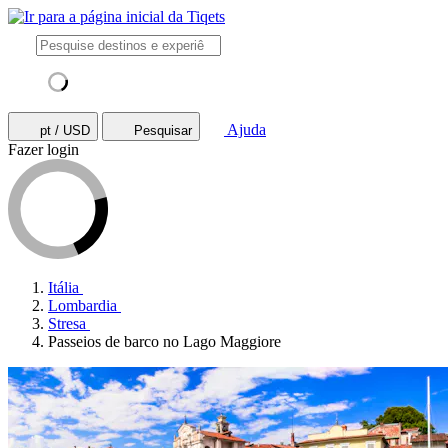
Ajuda
pt / USD
Pesquisar
Fazer login
Itália
Lombardia
Stresa
Passeios de barco no Lago Maggiore