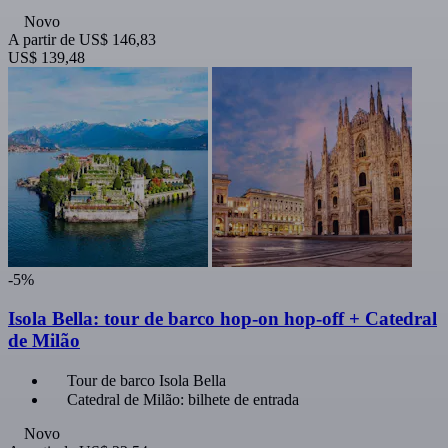
Novo
A partir de
US$ 146,83
US$ 139,48
-5%
Isola Bella: tour de barco hop-on hop-off + Catedral
de Milão
Tour de barco Isola Bella
Catedral de Milão: bilhete de entrada
Novo