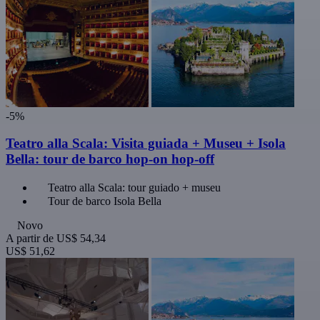
-5%
Teatro alla Scala: Visita guiada + Museu + Isola
Bella: tour de barco hop-on hop-off
Teatro alla Scala: tour guiado + museu
Tour de barco Isola Bella
Novo
A partir de
US$ 54,34
US$ 51,62