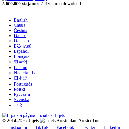
5.000.000 viajantes
já fizeram o download
English
Català
Čeština
Dansk
Deutsch
Ελληνικά
Español
Français
한국어
Italiano
Nederlands
日本語
Português
Polski
Русский
Svenska
中文
© 2014-2026 Tiqets
Amsterdam
Instagram
TikTok
Facebook
Twitter
LinkedIn