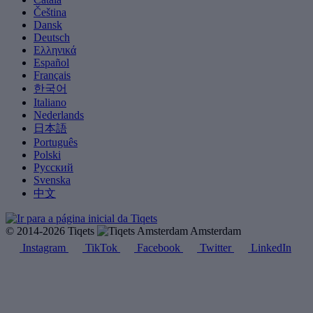
Čeština
Dansk
Deutsch
Ελληνικά
Español
Français
한국어
Italiano
Nederlands
日本語
Português
Polski
Русский
Svenska
中文
© 2014-2026 Tiqets
Amsterdam
Instagram
TikTok
Facebook
Twitter
LinkedIn