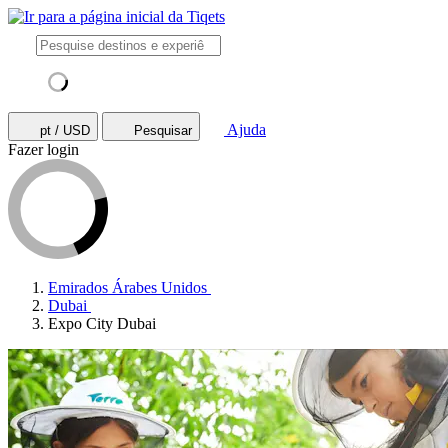
Ajuda
pt / USD
Pesquisar
Fazer login
Emirados Árabes Unidos
Dubai
Expo City Dubai