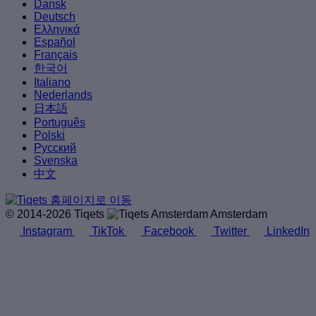
Dansk
Deutsch
Ελληνικά
Español
Français
한국어
Italiano
Nederlands
日本語
Português
Polski
Русский
Svenska
中文
© 2014-2026 Tiqets
Amsterdam
Instagram
TikTok
Facebook
Twitter
LinkedIn