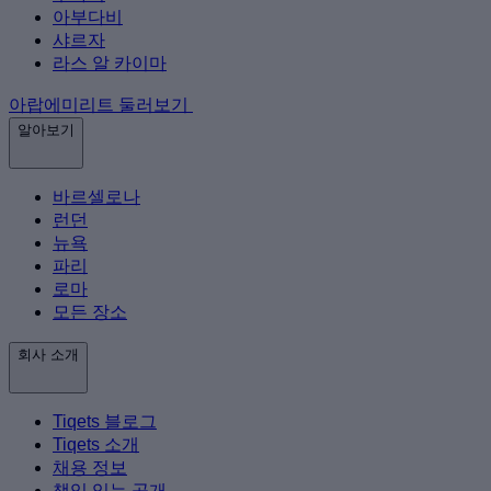
아부다비
샤르자
라스 알 카이마
아랍에미리트 둘러보기
알아보기
바르셀로나
런던
뉴욕
파리
로마
모든 장소
회사 소개
Tiqets 블로그
Tiqets 소개
채용 정보
책임 있는 공개