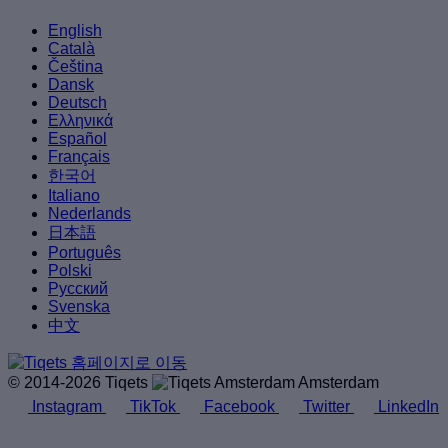
English
Català
Čeština
Dansk
Deutsch
Ελληνικά
Español
Français
한국어
Italiano
Nederlands
日本語
Português
Polski
Русский
Svenska
中文
© 2014-2026 Tiqets
Amsterdam
Instagram
TikTok
Facebook
Twitter
LinkedIn