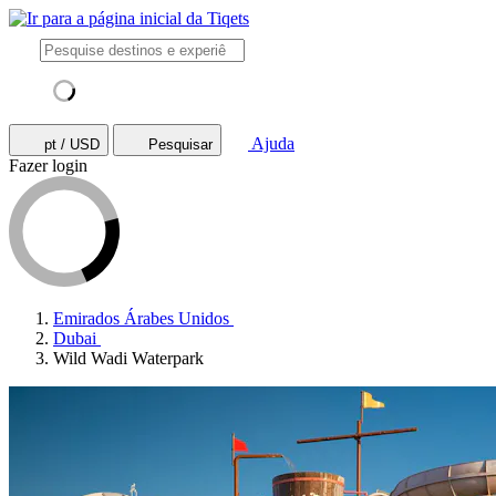
Ajuda
pt / USD
Pesquisar
Fazer login
Emirados Árabes Unidos
Dubai
Wild Wadi Waterpark