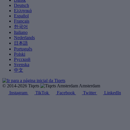
Dansk
Deutsch
Ελληνικά
Español
Français
한국어
Italiano
Nederlands
日本語
Português
Polski
Русский
Svenska
中文
© 2014-2026 Tiqets
Amsterdam
Instagram
TikTok
Facebook
Twitter
LinkedIn