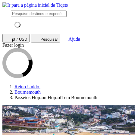
Ajuda
pt / USD
Pesquisar
Fazer login
Reino Unido
Bournemouth
Passeios Hop-on Hop-off em Bournemouth