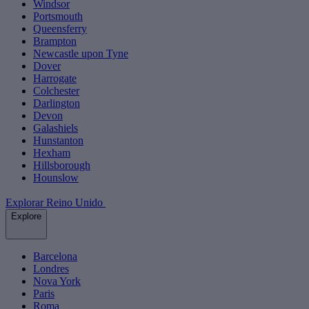
Windsor
Portsmouth
Queensferry
Brampton
Newcastle upon Tyne
Dover
Harrogate
Colchester
Darlington
Devon
Galashiels
Hunstanton
Hexham
Hillsborough
Hounslow
Explorar Reino Unido
Explore
Barcelona
Londres
Nova York
Paris
Roma