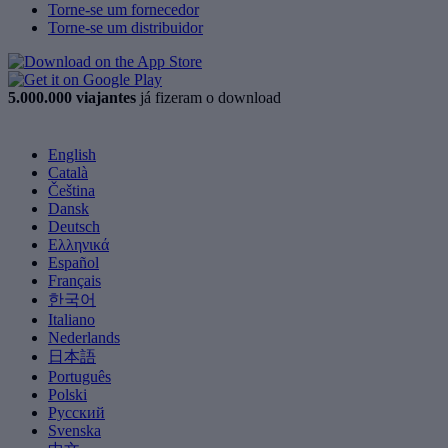
Torne-se um fornecedor
Torne-se um distribuidor
5.000.000 viajantes
já fizeram o download
English
Català
Čeština
Dansk
Deutsch
Ελληνικά
Español
Français
한국어
Italiano
Nederlands
日本語
Português
Polski
Русский
Svenska