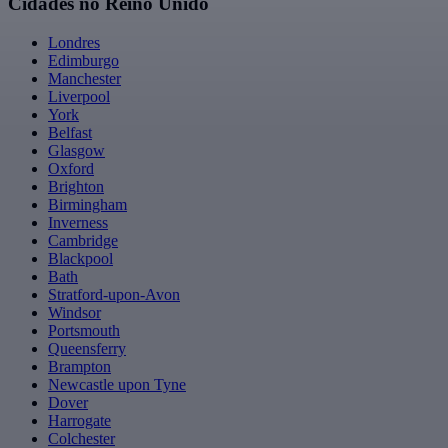
Cidades no Reino Unido
Londres
Edimburgo
Manchester
Liverpool
York
Belfast
Glasgow
Oxford
Brighton
Birmingham
Inverness
Cambridge
Blackpool
Bath
Stratford-upon-Avon
Windsor
Portsmouth
Queensferry
Brampton
Newcastle upon Tyne
Dover
Harrogate
Colchester