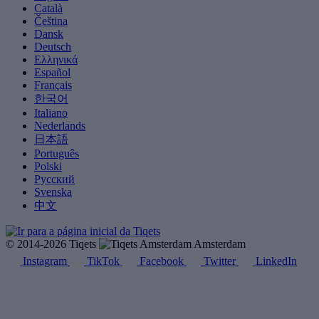
Català
Čeština
Dansk
Deutsch
Ελληνικά
Español
Français
한국어
Italiano
Nederlands
日本語
Português
Polski
Русский
Svenska
中文
© 2014-2026 Tiqets
Amsterdam
Instagram
TikTok
Facebook
Twitter
LinkedIn