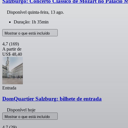
Salzburgo: Concerto Clássico de Mozart no Palácio M
Disponível
quinta-feira, 13 ago.
Duração: 1h 35min
Mostrar o que está incluído
4,7
(169)
A partir de
US$ 48,40
Entrada
DomQuartier Salzburg: bilhete de entrada
Disponível hoje
Mostrar o que está incluído
4,7
(29)