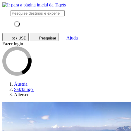
Ajuda
pt / USD
Pesquisar
Fazer login
Áustria
Salzburgo
Attersee