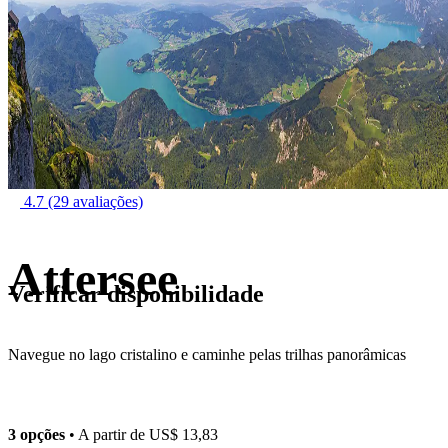
4.7
(29 avaliações)
Attersee
Verificar disponibilidade
Navegue no lago cristalino e caminhe pelas trilhas panorâmicas
3 opções
• A partir de
US$ 13,83