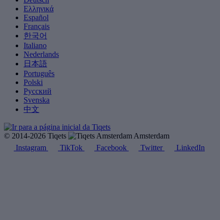
Ελληνικά
Español
Français
한국어
Italiano
Nederlands
日本語
Português
Polski
Русский
Svenska
中文
© 2014-2026 Tiqets
Amsterdam
Instagram
TikTok
Facebook
Twitter
LinkedIn