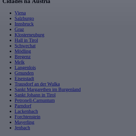
Cidades na Áustria
Viena
Salzburgo
Innsbruck
Graz
Klosterneuburg
Hall in Tirol
Schwechat
Mödling
Bregenz
Melk
Langenlois
Gmunden
Eisenstadt
Trausdorf an der Wulka
Sankt Margarethen im Burgenland
Sankt Johann in Tirol
Petronell-Carnuntum
Parndorf
Lackenbach
Forchtenstein
Mayerling
Jenbach