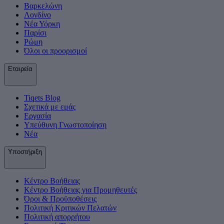
Βαρκελώνη
Λονδίνο
Νέα Υόρκη
Παρίσι
Ρώμη
Όλοι οι προορισμοί
Εταιρεία
Tiqets Βlog
Σχετικά με εμάς
Εργασία
Υπεύθυνη Γνωστοποίηση
Νέα
Υποστήριξη
Κέντρο Βοήθειας
Κέντρο Βοήθειας για Προμηθευτές
Όροι & Προϋποθέσεις
Πολιτική Κριτικών Πελατών
Πολιτική απορρήτου