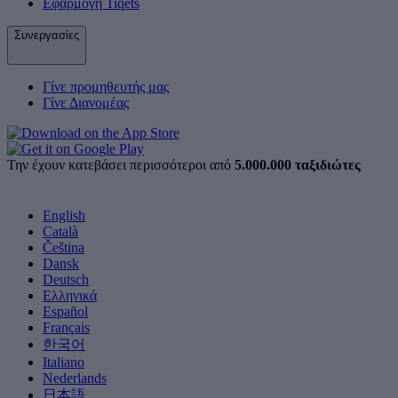
Εφαρμογή Tiqets
Συνεργασίες
Γίνε προμηθευτής μας
Γίνε Διανομέας
Την έχουν κατεβάσει περισσότεροι από
5.000.000 ταξιδιώτες
English
Català
Čeština
Dansk
Deutsch
Ελληνικά
Español
Français
한국어
Italiano
Nederlands
日本語