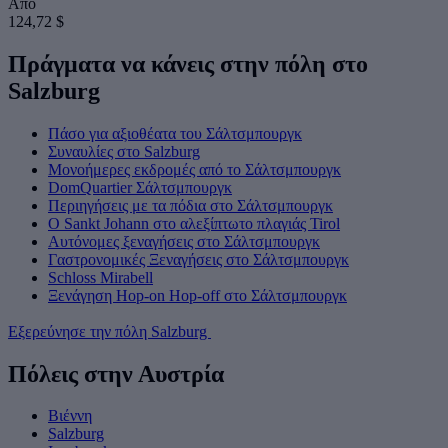
Από
124,72 $
Πράγματα να κάνεις στην πόλη στο
Salzburg
Πάσο για αξιοθέατα του Σάλτσμπουργκ
Συναυλίες στο Salzburg
Μονοήμερες εκδρομές από το Σάλτσμπουργκ
DomQuartier Σάλτσμπουργκ
Περιηγήσεις με τα πόδια στο Σάλτσμπουργκ
Ο Sankt Johann στο αλεξίπτωτο πλαγιάς Tirol
Αυτόνομες ξεναγήσεις στο Σάλτσμπουργκ
Γαστρονομικές Ξεναγήσεις στο Σάλτσμπουργκ
Schloss Mirabell
Ξενάγηση Hop-on Hop-off στο Σάλτσμπουργκ
Εξερεύνησε την πόλη Salzburg
Πόλεις στην Αυστρία
Βιέννη
Salzburg