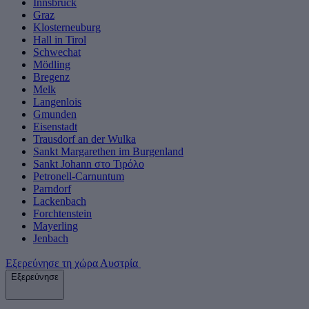
Innsbruck
Graz
Klosterneuburg
Hall in Tirol
Schwechat
Mödling
Bregenz
Melk
Langenlois
Gmunden
Eisenstadt
Trausdorf an der Wulka
Sankt Margarethen im Burgenland
Sankt Johann στο Τιρόλο
Petronell-Carnuntum
Parndorf
Lackenbach
Forchtenstein
Mayerling
Jenbach
Εξερεύνησε τη χώρα Αυστρία
Εξερεύνησε