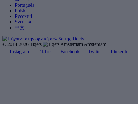
Português
Polski
Русский
Svenska
中文
© 2014-2026 Tiqets
Amsterdam
Instagram
TikTok
Facebook
Twitter
LinkedIn