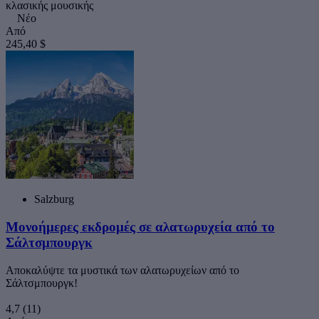
κλασικής μουσικής
Νέο
Από
245,40 $
Salzburg
Μονοήμερες εκδρομές σε αλατωρυχεία από το
Σάλτσμπουργκ
Αποκαλύψτε τα μυστικά των αλατωρυχείων από το
Σάλτσμπουργκ!
4,7
(11)