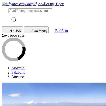
Βοήθεια
el / USD
Αναζήτηση
Συνδέσου εδώ
Αυστρία
Salzburg
Attersee