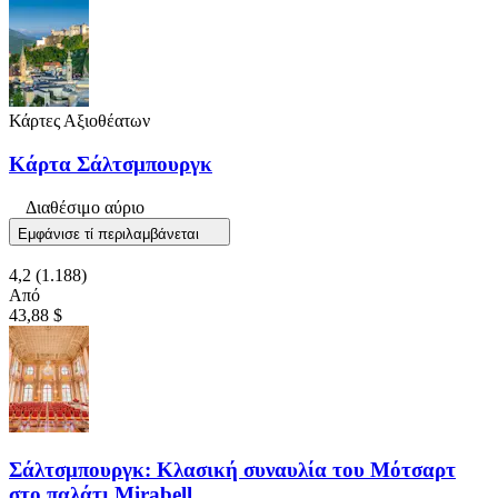
Κάρτες Αξιοθέατων
Κάρτα Σάλτσμπουργκ
Διαθέσιμο αύριο
Εμφάνισε τί περιλαμβάνεται
4,2
(1.188)
Από
43,88 $
Σάλτσμπουργκ: Κλασική συναυλία του Μότσαρτ
στο παλάτι Mirabell