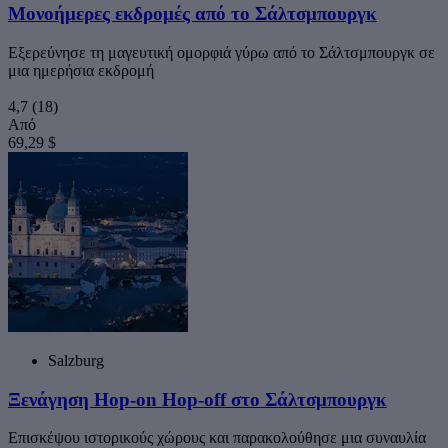
Μονοήμερες εκδρομές από το Σάλτσμπουργκ
Εξερεύνησε τη μαγευτική ομορφιά γύρω από το Σάλτσμπουργκ σε
μια ημερήσια εκδρομή
4,7
(18)
Από
69,29 $
Salzburg
Ξενάγηση Hop-on Hop-off στο Σάλτσμπουργκ
Επισκέψου ιστορικούς χώρους και παρακολούθησε μια συναυλία