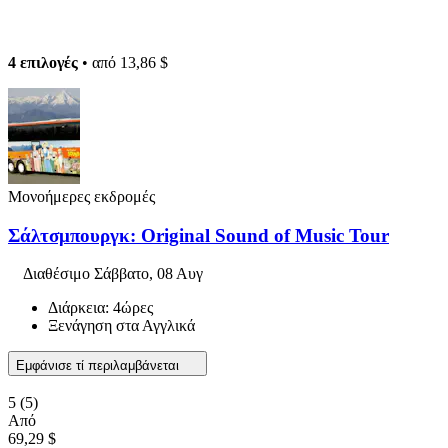
4 επιλογές
• από
13,86 $
Μονοήμερες εκδρομές
Σάλτσμπουργκ: Original Sound of Music Tour
Διαθέσιμο
Σάββατο, 08 Αυγ
Διάρκεια: 4ώρες
Ξενάγηση στα Αγγλικά
Εμφάνισε τί περιλαμβάνεται
5
(5)
Από
69,29 $