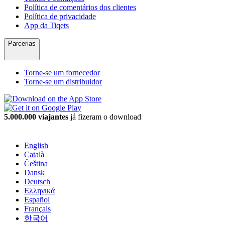
Política de comentários dos clientes
Política de privacidade
App da Tiqets
Parcerias
Torne-se um fornecedor
Torne-se um distribuidor
5.000.000 viajantes
já fizeram o download
English
Català
Čeština
Dansk
Deutsch
Ελληνικά
Español
Français
한국어