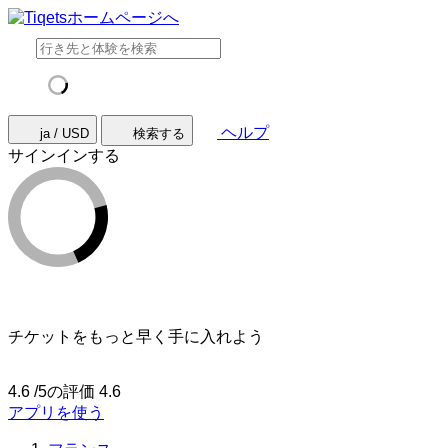
ヘルプ
ja / USD
検索する
サインインする
チケットをもっと早く手に入れよう
4.6 /5の評価
4.6
アプリを使う