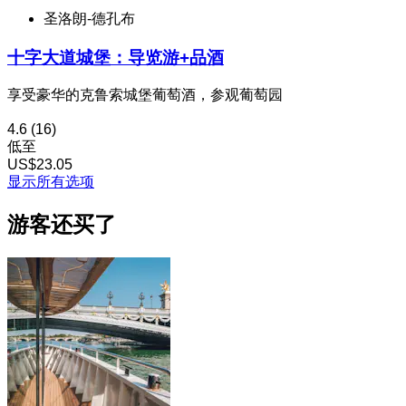
圣洛朗-德孔布
十字大道城堡：导览游+品酒
享受豪华的克鲁索城堡葡萄酒，参观葡萄园
4.6
(16)
低至
US$23.05
显示所有选项
游客还买了