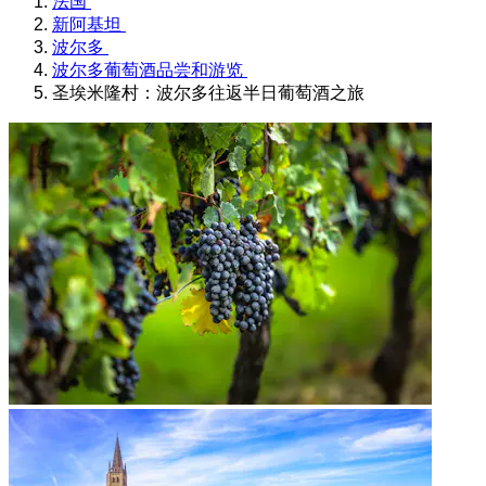
法国
新阿基坦
波尔多
波尔多葡萄酒品尝和游览
圣埃米隆村：波尔多往返半日葡萄酒之旅