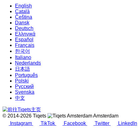
English
Català
Čeština
Dansk
Deutsch
Ελληνικά
Español
Français
한국어
Italiano
Nederlands
日本語
Português
Polski
Русский
Svenska
中文
© 2014-2026 Tiqets
Amsterdam
Instagram
TikTok
Facebook
Twitter
LinkedIn