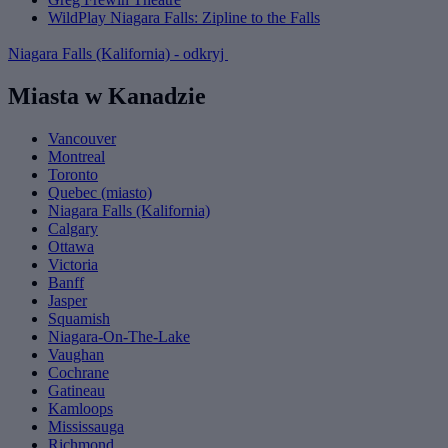
WildPlay Niagara Falls: Zipline to the Falls
Niagara Falls (Kalifornia) - odkryj
Miasta w Kanadzie
Vancouver
Montreal
Toronto
Quebec (miasto)
Niagara Falls (Kalifornia)
Calgary
Ottawa
Victoria
Banff
Jasper
Squamish
Niagara-On-The-Lake
Vaughan
Cochrane
Gatineau
Kamloops
Mississauga
Richmond