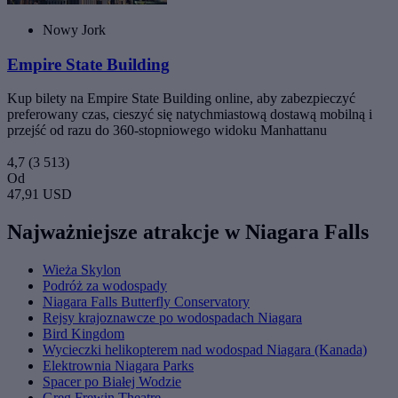
Nowy Jork
Empire State Building
Kup bilety na Empire State Building online, aby zabezpieczyć
preferowany czas, cieszyć się natychmiastową dostawą mobilną i
przejść od razu do 360-stopniowego widoku Manhattanu
4,7
(3 513)
Od
47,91 USD
Najważniejsze atrakcje w Niagara Falls
Wieża Skylon
Podróż za wodospady
Niagara Falls Butterfly Conservatory
Rejsy krajoznawcze po wodospadach Niagara
Bird Kingdom
Wycieczki helikopterem nad wodospad Niagara (Kanada)
Elektrownia Niagara Parks
Spacer po Białej Wodzie
Greg Frewin Theatre