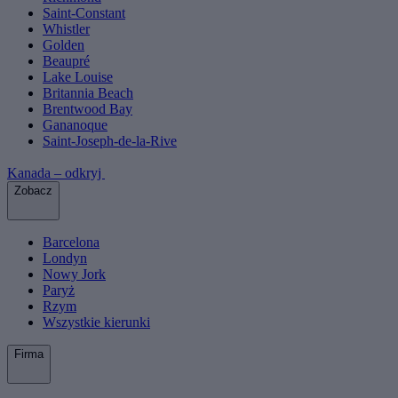
Saint-Constant
Whistler
Golden
Beaupré
Lake Louise
Britannia Beach
Brentwood Bay
Gananoque
Saint-Joseph-de-la-Rive
Kanada – odkryj
Zobacz
Barcelona
Londyn
Nowy Jork
Paryż
Rzym
Wszystkie kierunki
Firma