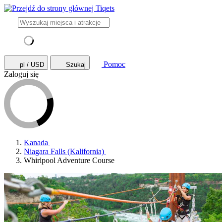
Pomoc
pl / USD
Szukaj
Zaloguj się
Kanada
Niagara Falls (Kalifornia)
Whirlpool Adventure Course