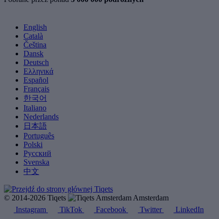
English
Català
Čeština
Dansk
Deutsch
Ελληνικά
Español
Français
한국어
Italiano
Nederlands
日本語
Português
Polski
Русский
Svenska
中文
© 2014-2026 Tiqets
Amsterdam
Instagram
TikTok
Facebook
Twitter
LinkedIn