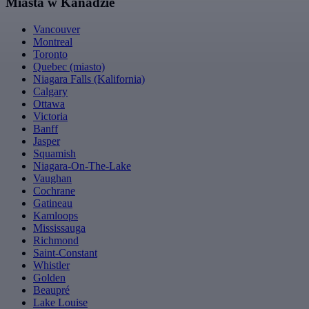
Miasta w Kanadzie
Vancouver
Montreal
Toronto
Quebec (miasto)
Niagara Falls (Kalifornia)
Calgary
Ottawa
Victoria
Banff
Jasper
Squamish
Niagara-On-The-Lake
Vaughan
Cochrane
Gatineau
Kamloops
Mississauga
Richmond
Saint-Constant
Whistler
Golden
Beaupré
Lake Louise