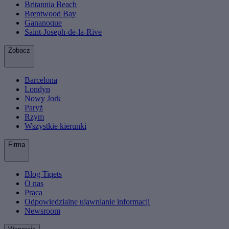
Britannia Beach
Brentwood Bay
Gananoque
Saint-Joseph-de-la-Rive
Zobacz
Barcelona
Londyn
Nowy Jork
Paryż
Rzym
Wszystkie kierunki
Firma
Blog Tiqets
O nas
Praca
Odpowiedzialne ujawnianie informacji
Newsroom