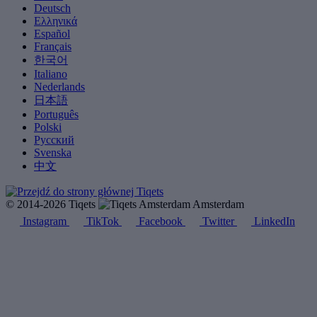
Deutsch
Ελληνικά
Español
Français
한국어
Italiano
Nederlands
日本語
Português
Polski
Русский
Svenska
中文
© 2014-2026 Tiqets
Amsterdam
Instagram
TikTok
Facebook
Twitter
LinkedIn