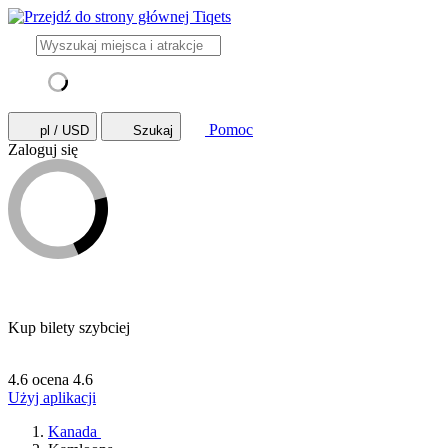
Pomoc
pl / USD
Szukaj
Zaloguj się
Kup bilety szybciej
4.6 ocena
4.6
Użyj aplikacji
Kanada