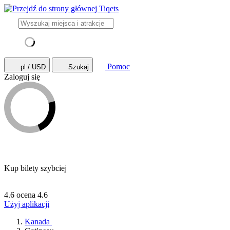
Pomoc
pl / USD
Szukaj
Zaloguj się
Kup bilety szybciej
4.6 ocena
4.6
Użyj aplikacji
Kanada