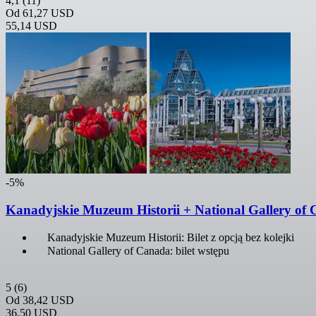
4,1
(11)
Od
61,27 USD
55,14 USD
-5%
Kanadyjskie Muzeum Historii + National Gallery of 
Kanadyjskie Muzeum Historii: Bilet z opcją bez kolejki
National Gallery of Canada: bilet wstępu
5
(6)
Od
38,42 USD
36,50 USD