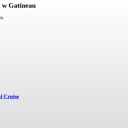
w w Gatineau
em.
l Cruise