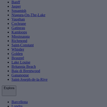
Banff
Jasper
Squamish
Niagara-On-The-Lake
Vaughan
Cochrane
Gatineau
Kamloops
Mississauga
Richmond
Saint-Constant
Whistler
Golden
Beaupré
Lake Louise
Britannia Beach
Baia di Brentwood
Gananoque
Saint-Joseph-de-la-Rive
Esplora
Barcellona
Londra