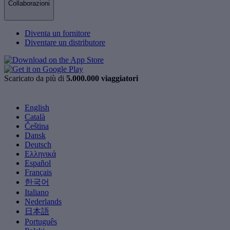
Collaborazioni
Diventa un fornitore
Diventare un distributore
Scaricato da più di
5.000.000 viaggiatori
English
Català
Čeština
Dansk
Deutsch
Ελληνικά
Español
Français
한국어
Italiano
Nederlands
日本語
Português