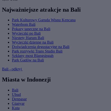
Najważniejsze atrakcje na Bali
Park Kulturowy Garuda Wisnu Kencana
Waterbom Bali
Pokazy taneczne na Bali
Wycieczki po Bali
Niestety Harum Bali
Wycieczki dzienne na Bali
Doświadczenia degustacyjne na Bali
Park rozrywki Trans Studio Bali
Szklany most Blangsingah
Park Gadów na Bali
Bali - odkryj
Miasta w Indonezji
Bali
Ubud
Denpasar
Gianyar
Kuta