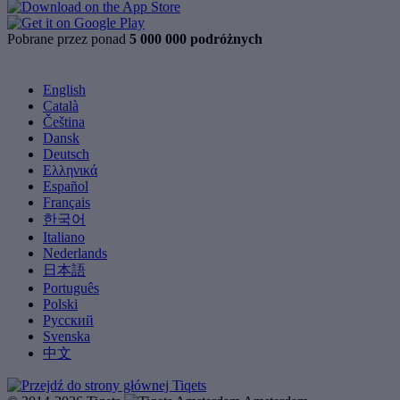
Pobrane przez ponad
5 000 000 podróżnych
English
Català
Čeština
Dansk
Deutsch
Ελληνικά
Español
Français
한국어
Italiano
Nederlands
日本語
Português
Polski
Русский
Svenska
中文