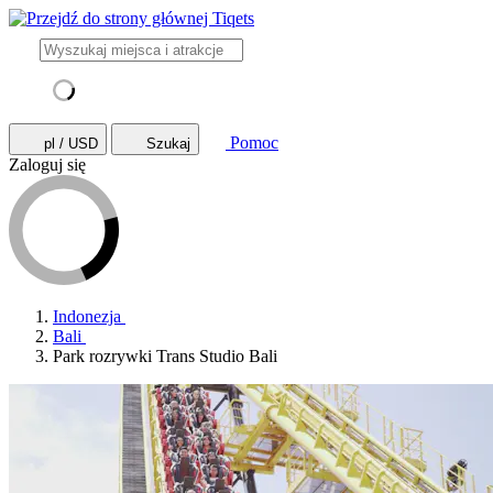
Pomoc
pl / USD
Szukaj
Zaloguj się
Indonezja
Bali
Park rozrywki Trans Studio Bali