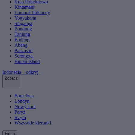
Kuta Południowa
Kintamani
Lombok Północny
Yogyakarta
Singaraja
Bandung
Tanjung
Badung
Abang
Pancasari
Serongga
Bintan Island
Indonezja – odkryj
Zobacz
Barcelona
Londyn
Nowy Jork
Paryż
Rzym
Wszystkie kierunki
Firma