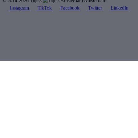
© 2014-2026 Tiqets
Amsterdam
Instagram
TikTok
Facebook
Twitter
LinkedIn