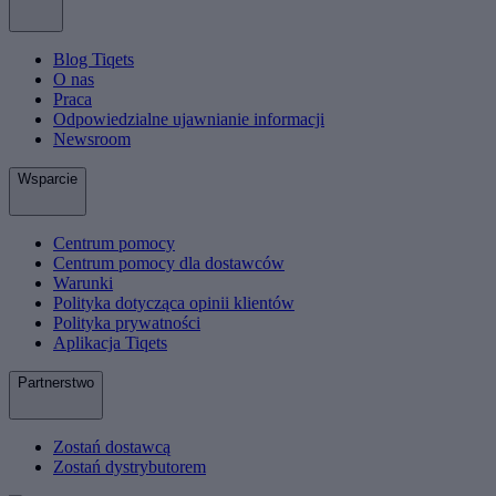
Blog Tiqets
O nas
Praca
Odpowiedzialne ujawnianie informacji
Newsroom
Wsparcie
Centrum pomocy
Centrum pomocy dla dostawców
Warunki
Polityka dotycząca opinii klientów
Polityka prywatności
Aplikacja Tiqets
Partnerstwo
Zostań dostawcą
Zostań dystrybutorem