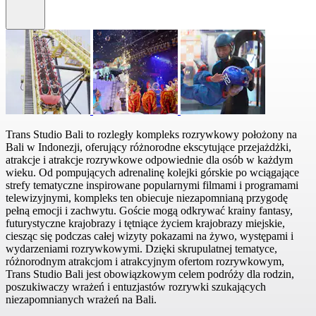
Trans Studio Bali to rozległy kompleks rozrywkowy położony na
Bali w Indonezji, oferujący różnorodne ekscytujące przejażdżki,
atrakcje i atrakcje rozrywkowe odpowiednie dla osób w każdym
wieku. Od pompujących adrenalinę kolejki górskie po wciągające
strefy tematyczne inspirowane popularnymi filmami i programami
telewizyjnymi, kompleks ten obiecuje niezapomnianą przygodę
pełną emocji i zachwytu. Goście mogą odkrywać krainy fantasy,
futurystyczne krajobrazy i tętniące życiem krajobrazy miejskie,
ciesząc się podczas całej wizyty pokazami na żywo, występami i
wydarzeniami rozrywkowymi. Dzięki skrupulatnej tematyce,
różnorodnym atrakcjom i atrakcyjnym ofertom rozrywkowym,
Trans Studio Bali jest obowiązkowym celem podróży dla rodzin,
poszukiwaczy wrażeń i entuzjastów rozrywki szukających
niezapomnianych wrażeń na Bali.