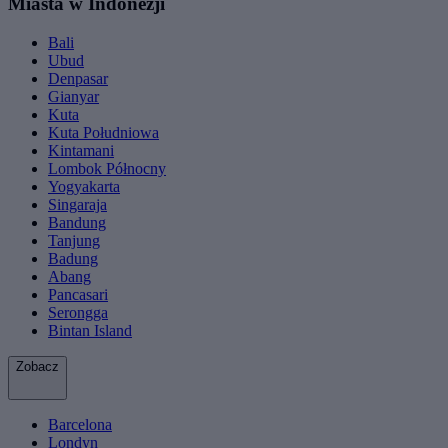
Miasta w Indonezji
Bali
Ubud
Denpasar
Gianyar
Kuta
Kuta Południowa
Kintamani
Lombok Północny
Yogyakarta
Singaraja
Bandung
Tanjung
Badung
Abang
Pancasari
Serongga
Bintan Island
Zobacz
Barcelona
Londyn