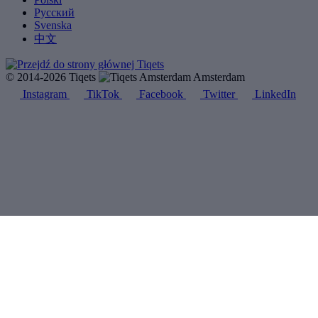
Русский
Svenska
中文
© 2014-2026 Tiqets
Amsterdam
Instagram
TikTok
Facebook
Twitter
LinkedIn