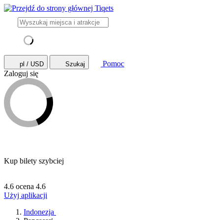
Pomoc
pl / USD
Szukaj
Zaloguj się
Kup bilety szybciej
4.6 ocena
4.6
Użyj aplikacji
Indonezja