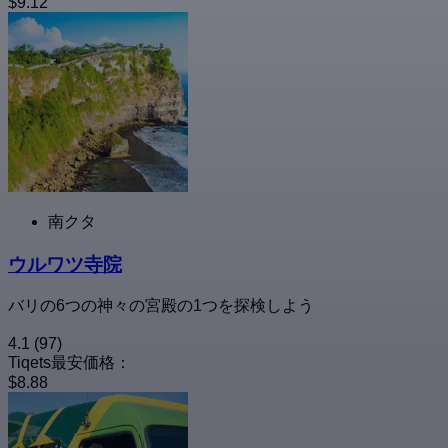
$9.12
南クタ
ウルワツ寺院
バリの6つの神々の宮殿の1つを探検しよう
4.1
(97)
Tiqets最安価格：
$8.88