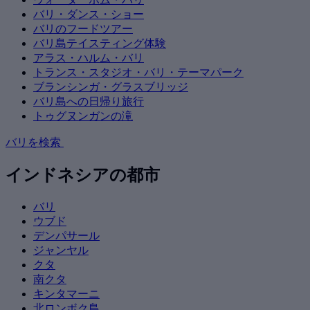
バリ・ダンス・ショー
バリのフードツアー
バリ島テイスティング体験
アラス・ハルム・バリ
トランス・スタジオ・バリ・テーマパーク
ブランシンガ・グラスブリッジ
バリ島への日帰り旅行
トゥグヌンガンの滝
バリを検索
インドネシアの都市
バリ
ウブド
デンパサール
ジャンヤル
クタ
南クタ
キンタマーニ
北ロンボク島