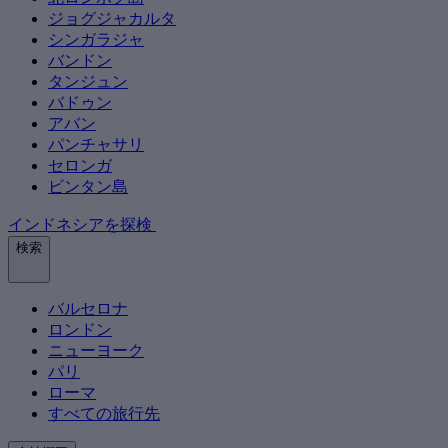
ジョグジャカルタ
シンガラジャ
バンドン
タンジュン
バドゥン
アバン
パンチャサリ
セロンガ
ビンタン島
インドネシアを探検
検索
バルセロナ
ロンドン
ニューヨーク
パリ
ローマ
すべての旅行先