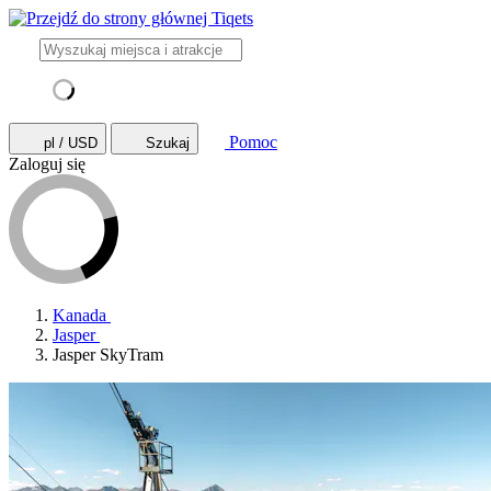
Pomoc
pl / USD
Szukaj
Zaloguj się
Kanada
Jasper
Jasper SkyTram