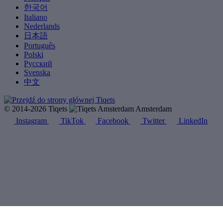
한국어
Italiano
Nederlands
日本語
Português
Polski
Русский
Svenska
中文
© 2014-2026 Tiqets
Amsterdam
Instagram
TikTok
Facebook
Twitter
LinkedIn