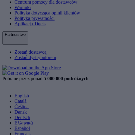
Centrum pomocy dla dostawców
Warunki
Polityka dotycząca opinii klientów
Polityka prywatności
Aplikacja Tiqets
Partnerstwo
Zostań dostawcą
Zostań dystrybutorem
Pobrane przez ponad
5 000 000 podróżnych
English
Català
Čeština
Dansk
Deutsch
Ελληνικά
Español
Français