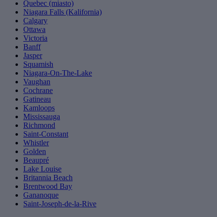
Quebec (miasto)
Niagara Falls (Kalifornia)
Calgary
Ottawa
Victoria
Banff
Jasper
Squamish
Niagara-On-The-Lake
Vaughan
Cochrane
Gatineau
Kamloops
Mississauga
Richmond
Saint-Constant
Whistler
Golden
Beaupré
Lake Louise
Britannia Beach
Brentwood Bay
Gananoque
Saint-Joseph-de-la-Rive