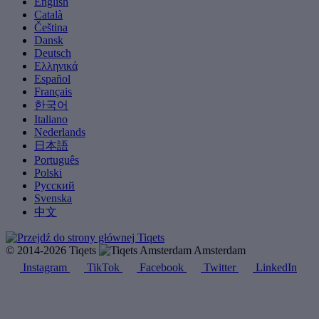
English
Català
Čeština
Dansk
Deutsch
Ελληνικά
Español
Français
한국어
Italiano
Nederlands
日本語
Português
Polski
Русский
Svenska
中文
© 2014-2026 Tiqets
Amsterdam
Instagram
TikTok
Facebook
Twitter
LinkedIn