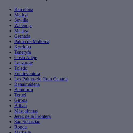
Barcelona
Madryt
Sewilla
Walencja
Malaga
Grenada
Palma de Mallorca
Kordoba
Teneryfa
Costa Adeje
Lanzarote
Toledo
Fuerteventura
Las Palmas de Gran Canaria
Benalmádena
Benidorm
Teruel
Girona
Bilbao
Maspalomas
Jerez de la Frontera
San Sebastián
Ronda
Marbella