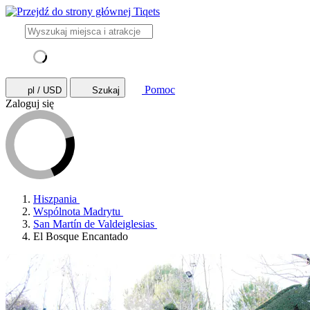
Pomoc
pl / USD
Szukaj
Zaloguj się
Hiszpania
Wspólnota Madrytu
San Martín de Valdeiglesias
El Bosque Encantado