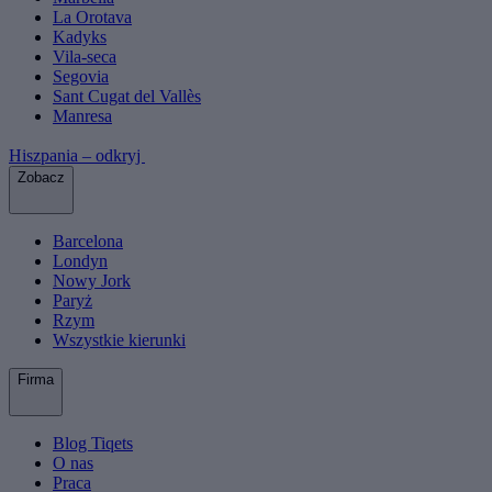
La Orotava
Kadyks
Vila-seca
Segovia
Sant Cugat del Vallès
Manresa
Hiszpania – odkryj
Zobacz
Barcelona
Londyn
Nowy Jork
Paryż
Rzym
Wszystkie kierunki
Firma
Blog Tiqets
O nas
Praca