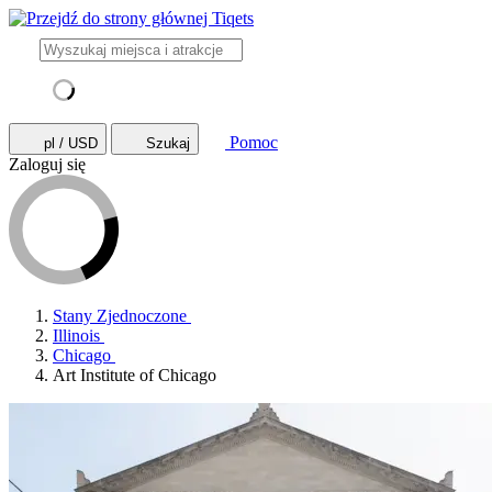
Pomoc
pl / USD
Szukaj
Zaloguj się
Stany Zjednoczone
Illinois
Chicago
Art Institute of Chicago