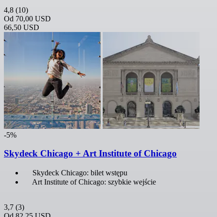
4,8
(10)
Od
70,00 USD
66,50 USD
-5%
Skydeck Chicago + Art Institute of Chicago
Skydeck Chicago: bilet wstępu
Art Institute of Chicago: szybkie wejście
3,7
(3)
Od
82,25 USD