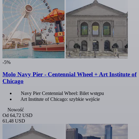
-5%
Molo Navy Pier - Centennial Wheel + Art Institute of
Chicago
Navy Pier Centennial Wheel: Bilet wstępu
Art Institute of Chicago: szybkie wejście
Nowość
Od
64,72 USD
61,48 USD