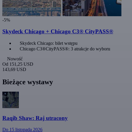
-5%
Skydeck Chicago + Chicago C3® CityPASS®
Skydeck Chicago: bilet wstępu
Chicago C3®CityPASS®: 3 atrakcje do wyboru
Nowość
Od
151,25 USD
143,69 USD
Bieżące wystawy
Raqib Shaw: Raj utracony
Do 15 listopada 2026