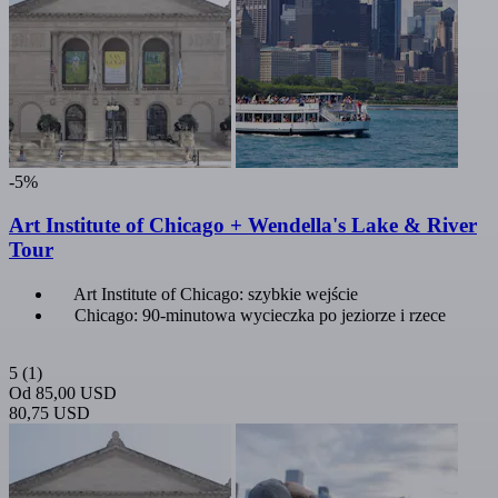
-5%
Art Institute of Chicago + Wendella's Lake & River
Tour
Art Institute of Chicago: szybkie wejście
Chicago: 90-minutowa wycieczka po jeziorze i rzece
5
(1)
Od
85,00 USD
80,75 USD