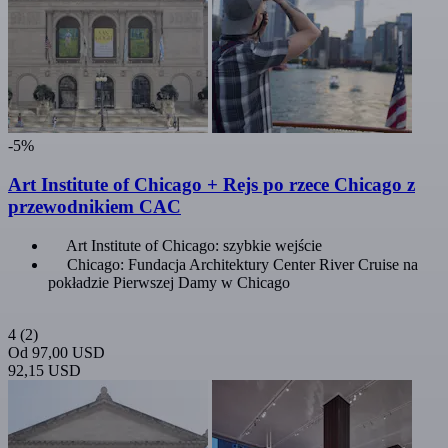
-5%
Art Institute of Chicago + Rejs po rzece Chicago z
przewodnikiem CAC
Art Institute of Chicago: szybkie wejście
Chicago: Fundacja Architektury Center River Cruise na
pokładzie Pierwszej Damy w Chicago
4
(2)
Od
97,00 USD
92,15 USD