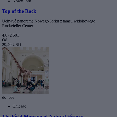
Nowy Jork
Top of the Rock
Uchwyć panoramę Nowego Jorku z tarasu widokowego
Rockefeller Center
4,6
(2 501)
Od
29,40 USD
do -5%
Chicago
The Field Museum of Natural History