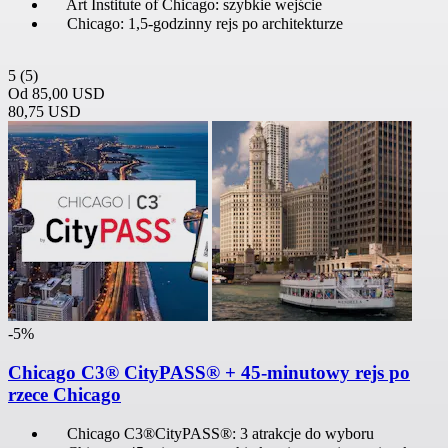
Art Institute of Chicago: szybkie wejście
Chicago: 1,5-godzinny rejs po architekturze
5
(5)
Od
85,00 USD
80,75 USD
-5%
Chicago C3® CityPASS® + 45-minutowy rejs po
rzece Chicago
Chicago C3®CityPASS®: 3 atrakcje do wyboru