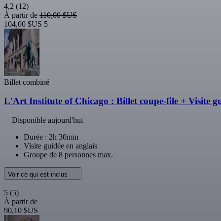
4,2
(12)
À partir de
110,00 $US
104,00 $US
5
Billet combiné
L'Art Institute of Chicago : Billet coupe-file + Visite 
Disponible aujourd'hui
Durée : 2h 30min
Visite guidée en anglais
Groupe de 8 personnes max.
Voir ce qui est inclus
5
(5)
À partir de
90,10 $US