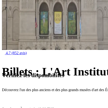
4.7
(852 avis)
Billets : L'Art Instit
Vérifiez les disponibilités
Découvrez l'un des plus anciens et des plus grands musées d'art des É