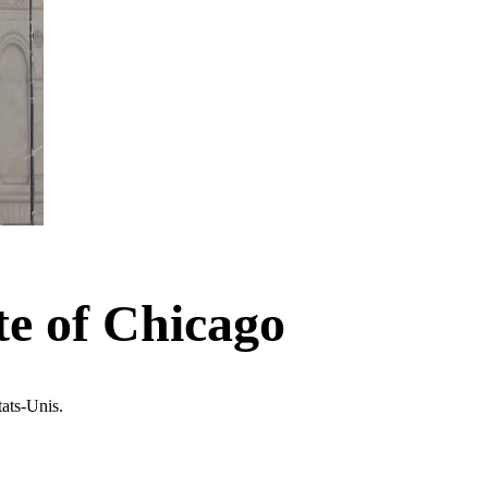
ute of Chicago
tats-Unis.