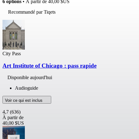
6 options
• À partir de
40,00 $US
Recommandé par Tiqets
City Pass
Art Institute of Chicago : pass rapide
Disponible aujourd'hui
Audioguide
Voir ce qui est inclus
4,7
(636)
À partir de
40,00 $US