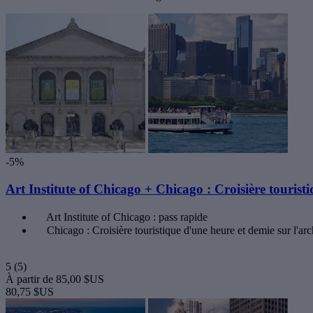
-5%
Art Institute of Chicago + Chicago : Croisière touristi
Art Institute of Chicago : pass rapide
Chicago : Croisière touristique d'une heure et demie sur l'arc
5
(5)
À partir de
85,00 $US
80,75 $US