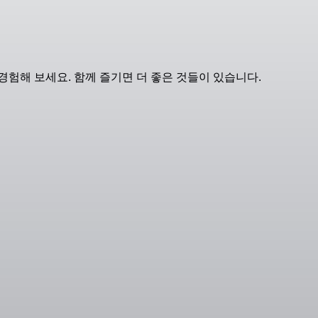
 함께 경험해 보세요. 함께 즐기면 더 좋은 것들이 있습니다.