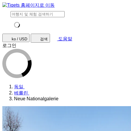
도움말
ko / USD
검색
로그인
독일
베를린
Neue Nationalgalerie