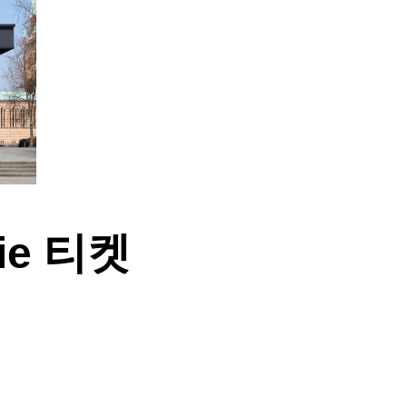
rie 티켓