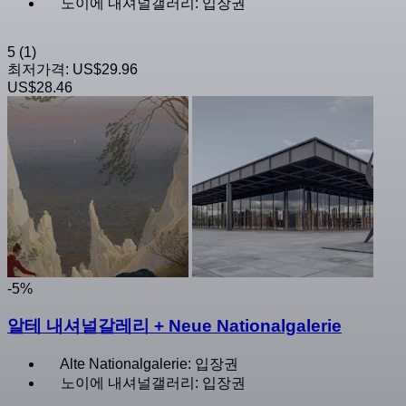
노이에 내셔널갤러리: 입장권
5
(1)
최저가격:
US$29.96
US$28.46
-5%
알테 내셔널갈레리 + Neue Nationalgalerie
Alte Nationalgalerie: 입장권
노이에 내셔널갤러리: 입장권