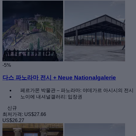
-5%
다스 파노라마 전시 + Neue Nationalgalerie
페르가몬 박물관 – 파노라마: 야데가르 아시시의 전시
노이에 내셔널갤러리: 입장권
신규
최저가격:
US$27.66
US$26.27