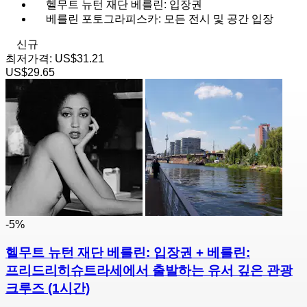
헬무트 뉴턴 재단 베를린: 입장권
베를린 포토그라피스카: 모든 전시 및 공간 입장
신규
최저가격:
US$31.21
US$29.65
-5%
헬무트 뉴턴 재단 베를린: 입장권 + 베를린:
프리드리히슈트라세에서 출발하는 유서 깊은 관광
크루즈 (1시간)