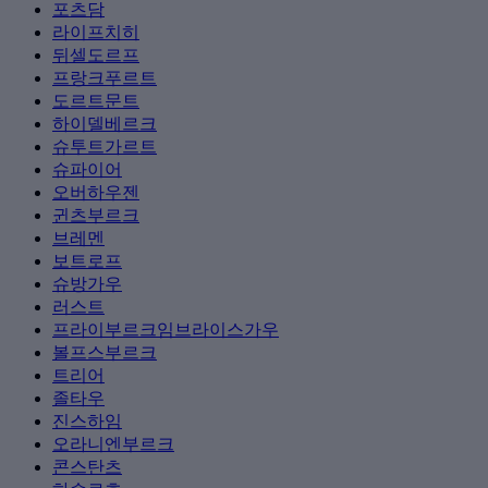
포츠담
라이프치히
뒤셀도르프
프랑크푸르트
도르트문트
하이델베르크
슈투트가르트
슈파이어
오버하우젠
귄츠부르크
브레멘
보트로프
슈방가우
러스트
프라이부르크임브라이스가우
볼프스부르크
트리어
졸타우
진스하임
오라니엔부르크
콘스탄츠