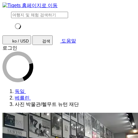
도움말
ko / USD
검색
로그인
독일
베를린
사진 박물관/헬무트 뉴턴 재단