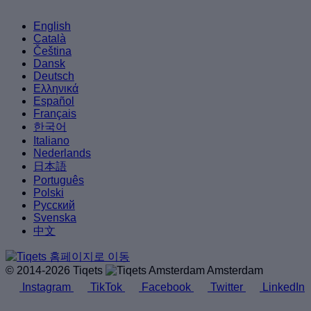
English
Català
Čeština
Dansk
Deutsch
Ελληνικά
Español
Français
한국어
Italiano
Nederlands
日本語
Português
Polski
Русский
Svenska
中文
© 2014-2026 Tiqets
Amsterdam
Instagram
TikTok
Facebook
Twitter
LinkedIn