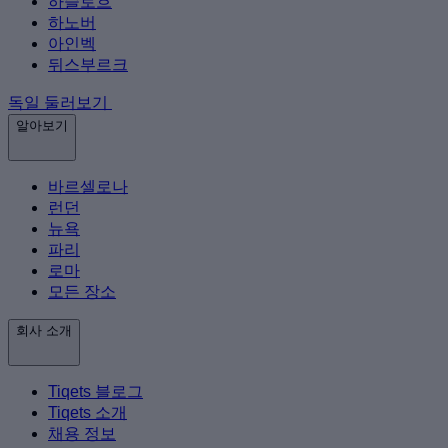
하슬로흐
하노버
아인벡
뒤스부르크
독일 둘러보기
알아보기
바르셀로나
런던
뉴욕
파리
로마
모든 장소
회사 소개
Tiqets 블로그
Tiqets 소개
채용 정보