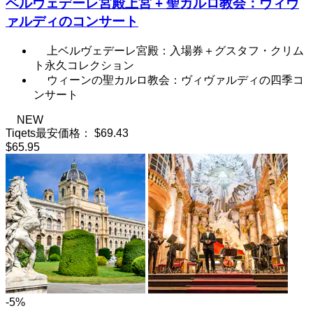
ベルヴェデーレ宮殿上宮 + 聖カルロ教会：ヴィヴ
ァルディのコンサート
上ベルヴェデーレ宮殿：入場券＋グスタフ・クリム
ト永久コレクション
ウィーンの聖カルロ教会：ヴィヴァルディの四季コ
ンサート
NEW
Tiqets最安価格：
$69.43
$65.95
-5%