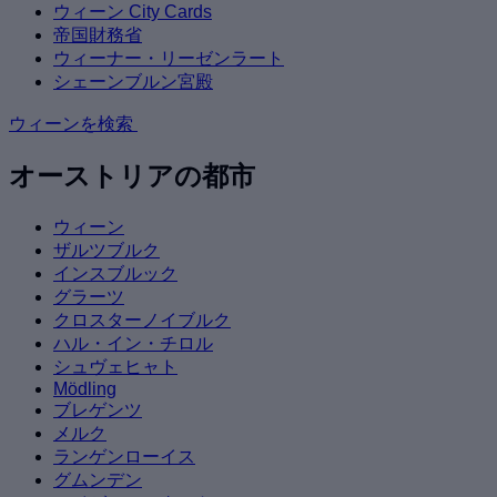
ウィーン City Cards
帝国財務省
ウィーナー・リーゼンラート
シェーンブルン宮殿
ウィーンを検索
オーストリアの都市
ウィーン
ザルツブルク
インスブルック
グラーツ
クロスターノイブルク
ハル・イン・チロル
シュヴェヒャト
Mödling
ブレゲンツ
メルク
ランゲンローイス
グムンデン