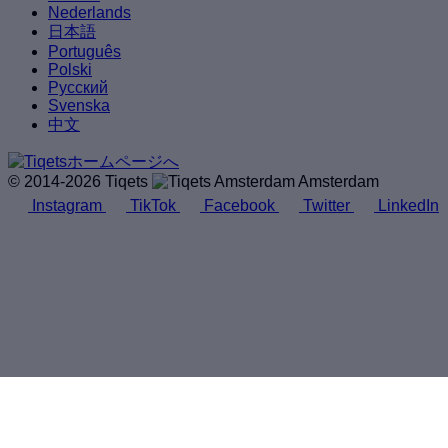
Nederlands
日本語
Português
Polski
Русский
Svenska
中文
© 2014-2026 Tiqets
Amsterdam
Instagram
TikTok
Facebook
Twitter
LinkedIn