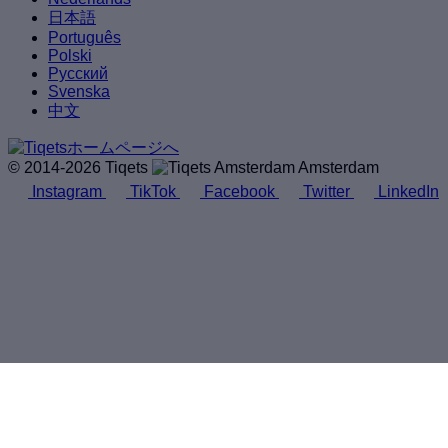
日本語
Português
Polski
Русский
Svenska
中文
© 2014-2026 Tiqets
Amsterdam
Instagram
TikTok
Facebook
Twitter
LinkedIn