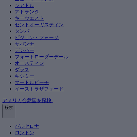
シアトル
アトランタ
キーウエスト
セントオーガスティン
タンパ
ピジョン・フォージ
サバンナ
デンバー
フォートローダーデール
オースティン
ダラス
キシミー
マートルビーチ
イーストラザフォード
アメリカ合衆国を探検
検索
バルセロナ
ロンドン