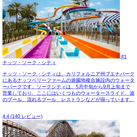
#1
ナッツ・ソーク・シティ
ナッツ・ソーク・シティは、カリフォルニア州ブエナパーク
にあるナッツベリーファームの遊園地複合施設内のウォータ
ーパークです。ソークシティは、5月中旬から9月上旬まで
営業しており、ここにはいくつものウォータースライド、波
のプール、流れるプール、レストランなどが揃っています。
4.4
(140 レビュー)