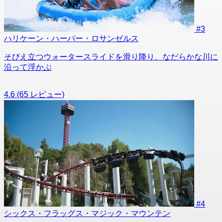
#3
ハリケーン・ハーバー・ロサンゼルス
そびえ立つウォータースライドを滑り降り、なだらかな川に
沿って浮かぶ
4.6
(65 レビュー)
#4
シックス・フラッグス・マジック・マウンテン