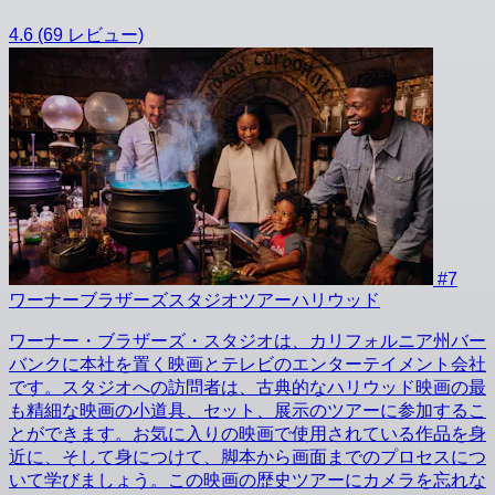
4.6
(69 レビュー)
#7
ワーナーブラザーズスタジオツアーハリウッド
ワーナー・ブラザーズ・スタジオは、カリフォルニア州バー
バンクに本社を置く映画とテレビのエンターテイメント会社
です。スタジオへの訪問者は、古典的なハリウッド映画の最
も精細な映画の小道具、セット、展示のツアーに参加するこ
とができます。お気に入りの映画で使用されている作品を身
近に、そして身につけて、脚本から画面までのプロセスにつ
いて学びましょう。この映画の歴史ツアーにカメラを忘れな