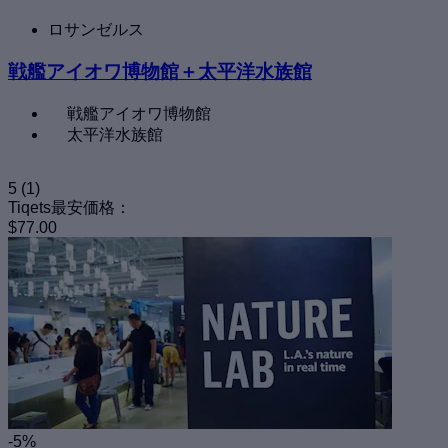
ロサンゼルス
戦艦アイオワ博物館＋太平洋水族館
戦艦アイオワ博物館
太平洋水族館
5
(1)
Tiqets最安価格：
$77.00
-5%