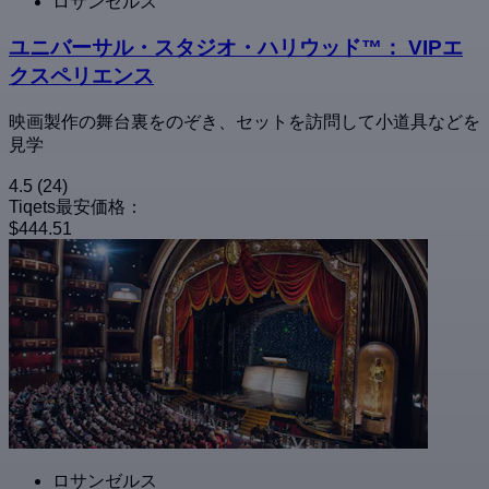
ロサンゼルス
ユニバーサル・スタジオ・ハリウッド™： VIPエ
クスペリエンス
映画製作の舞台裏をのぞき、セットを訪問して小道具などを
見学
4.5
(24)
Tiqets最安価格：
$444.51
ロサンゼルス