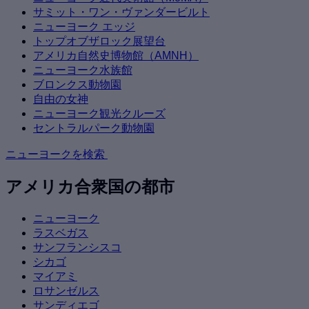
サミット・ワン・ヴァンダービルト
ニューヨーク エッジ
トップオブザロック展望台
アメリカ自然史博物館（AMNH）
ニューヨーク水族館
ブロンクス動物園
自由の女神
ニューヨーク観光クルーズ
セントラルパーク動物園
ニューヨークを検索
アメリカ合衆国の都市
ニューヨーク
ラスベガス
サンフランシスコ
シカゴ
マイアミ
ロサンゼルス
サンディエゴ