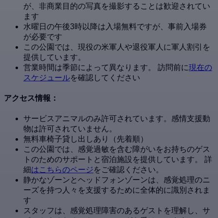
が、非商業目的の写真を撮影することは歓迎されてい
ます
水曜日の午後3時以降は入場無料ですが、事前入場券
が必要です
この公園では、現役の米軍人や退役軍人に軍人割引を
提供しています。
営業時間は季節によって異なります。 訪問前に
現在の
スケジュール
を確認してください
アクセス情報：
サービスアニマルのみ許可されています。感情支援動
物は許可されていません。
無料車椅子貸し出しあり（先着順）
この公園では、感覚過敏を含む障がいをお持ちのゲス
トのためのサポートと宿泊施設を提供しています。 詳
細
はこちらのページ
をご確認ください。
静かなゾーンとヘッドフォンゾーンは、感覚処理のニ
ーズを持つ人々を支援するために全体的に識別されま
す
スタッフは、感覚処理障害のあるゲストを理解し、サ