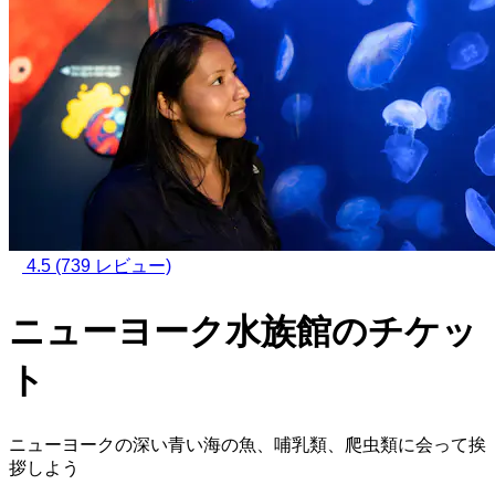
4.5
(739 レビュー)
ニューヨーク水族館のチケッ
ト
ニューヨークの深い青い海の魚、哺乳類、爬虫類に会って挨
拶しよう