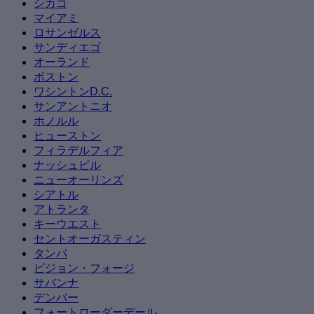
シカゴ
マイアミ
ロサンゼルス
サンディエゴ
オーランド
ボストン
ワシントンD.C.
サンアントニオ
ホノルル
ヒューストン
フィラデルフィア
ナッシュビル
ニューオーリンズ
シアトル
アトランタ
キーウエスト
セントオーガスティン
タンパ
ピジョン・フォージ
サバンナ
デンバー
フォートローダーデール