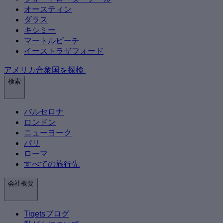
オースティン
ダラス
キシミー
マートルビーチ
イーストラザフォード
アメリカ合衆国を探検
検索
バルセロナ
ロンドン
ニューヨーク
パリ
ローマ
すべての旅行先
会社概要
Tiqetsブログ