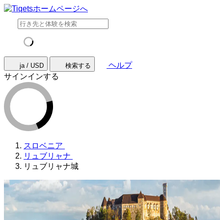
ヘルプ
ja / USD
検索する
サインインする
スロベニア
リュブリャナ
リュブリャナ城