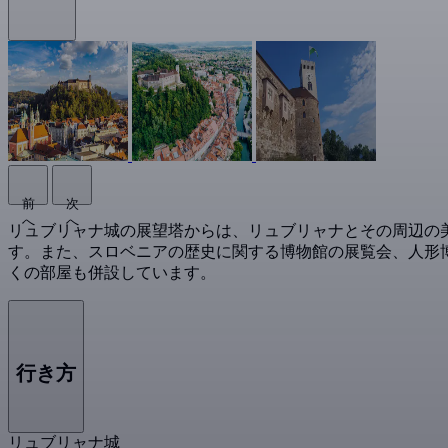
前
次
へ
へ
リュブリャナ城の展望塔からは、リュブリャナとその周辺の
す。また、スロベニアの歴史に関する博物館の展覧会、人形博物館、
くの部屋も併設しています。
行き方
リュブリャナ城